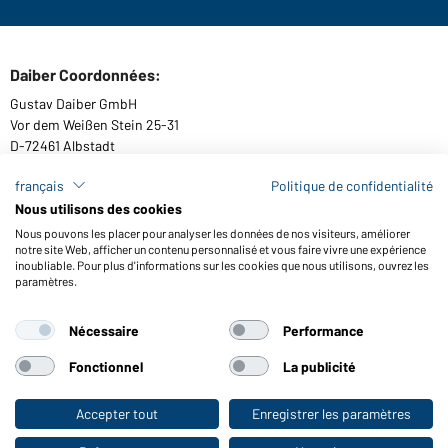
Daiber Coordonnées:
Gustav Daiber GmbH
Vor dem Weißen Stein 25-31
D-72461 Albstadt
français
Politique de confidentialité
Nous utilisons des cookies
Télécharger ou commander catalogues
Nous pouvons les placer pour analyser les données de nos visiteurs, améliorer
notre site Web, afficher un contenu personnalisé et vous faire vivre une expérience
Lien aux catalogues
inoubliable. Pour plus d'informations sur les cookies que nous utilisons, ouvrez les
paramètres.
Nécessaire
Performance
Conditions générales
Mentions légales
Protection des données
Paramètre de cookies
Accessibilité
Fonctionnel
La publicité
© 2026 Daiber
Accepter tout
Enregistrer les paramètres
Vers la boutique pour particuliers