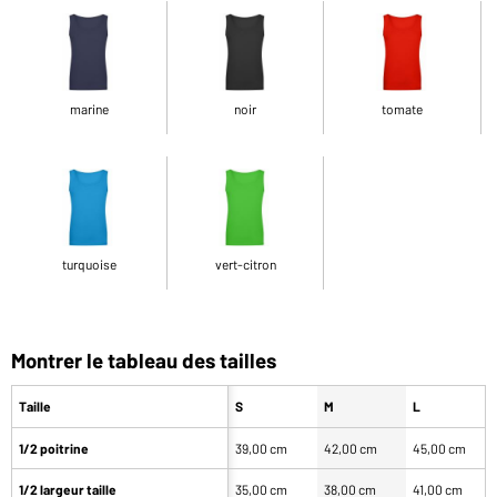
marine
noir
tomate
turquoise
vert-citron
Montrer le tableau des tailles
Taille
S
M
L
1/2 poitrine
39,00 cm
42,00 cm
45,00 cm
1/2 largeur taille
35,00 cm
38,00 cm
41,00 cm