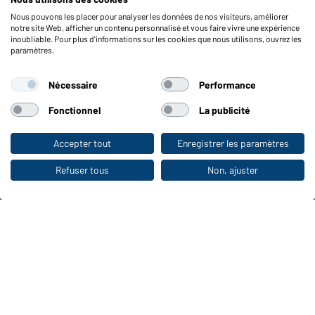
Vérifier le stock
Nous pouvons les placer pour analyser les données de nos visiteurs, améliorer
Reporting system according to whistleblower protection act
notre site Web, afficher un contenu personnalisé et vous faire vivre une expérience
inoubliable. Pour plus d'informations sur les cookies que nous utilisons, ouvrez les
Fonctions et entretien
paramètres.
Caractéristiques du produit
Nécessaire
Performance
Conseils d'entretien
Tailles
Fonctionnel
La publicité
Couleurs
Accepter tout
Enregistrer les paramètres
Vers la boutique pour particuliers
WORKWEAR COLLECTION
Refuser tous
Non, ajuster
Le choix idéal pour les professionnels :
découvrir la collection !
CORPORATE WORKWEAR
Grande présentation pour les entreprises :
Découvrir le catalogue !