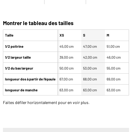
Montrer le tableau des tailles
Taille
XS
S
M
1/2 poitrine
45,00 cm
47,00 cm
51,00 cm
5
1/2 largeur taille
39,00 cm
42,00 cm
46,00 cm
5
1/2 du bas largeur
50,00 cm
53,00 cm
55,00 cm
5
longueur dos à partir de l'épaule
67,00 cm
68,00 cm
69,00 cm
7
longueur de manche
63,00 cm
63,00 cm
63,00 cm
6
Faites défiler horizontalement pour en voir plus.