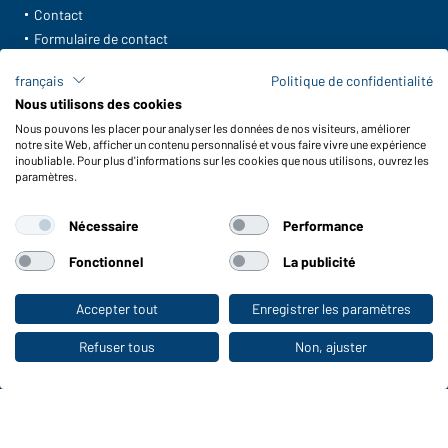
Contact
Formulaire de contact
Frais de transport
français
Politique de confidentialité
FAQ / Manuel d' utilisation
Nous utilisons des cookies
Vérifier le stock
Nous pouvons les placer pour analyser les données de nos visiteurs, améliorer
Reporting system according to whistleblower protection act
notre site Web, afficher un contenu personnalisé et vous faire vivre une expérience
inoubliable. Pour plus d'informations sur les cookies que nous utilisons, ouvrez les
Fonctions et entretien
paramètres.
Caractéristiques du produit
Nécessaire
Performance
Conseils d'entretien
Tailles
Fonctionnel
La publicité
Couleurs
Accepter tout
Enregistrer les paramètres
Vers la boutique pour particuliers
WORKWEAR COLLECTION
Refuser tous
Non, ajuster
Le choix idéal pour les professionnels :
découvrir la collection !