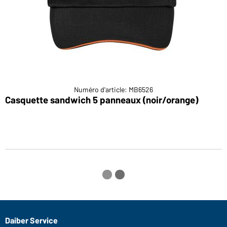
Numéro d'article: MB6526
Casquette sandwich 5 panneaux (noir/orange)
C
Daiber Service