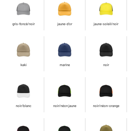
gris-foncé/noir
jaune-d'or
jaune-soleil/noir
kaki
marine
noir
noir/blanc
noir/néon jaune
noir/néon-orange