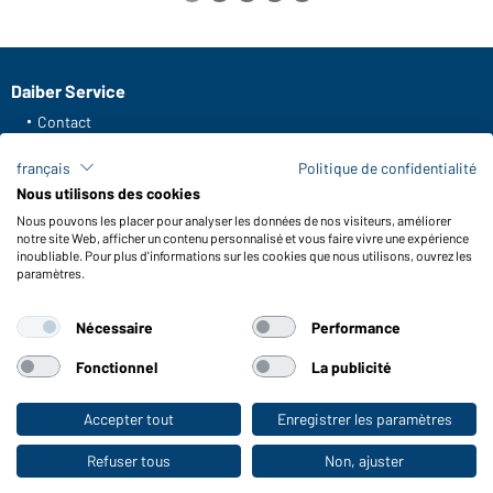
Daiber Service
Contact
Formulaire de contact
français
Politique de confidentialité
Frais de transport
Nous utilisons des cookies
FAQ / Manuel d' utilisation
Nous pouvons les placer pour analyser les données de nos visiteurs, améliorer
Vérifier le stock
notre site Web, afficher un contenu personnalisé et vous faire vivre une expérience
Reporting system according to whistleblower protection act
inoubliable. Pour plus d'informations sur les cookies que nous utilisons, ouvrez les
paramètres.
Fonctions et entretien
Nécessaire
Performance
Caractéristiques du produit
Conseils d'entretien
Fonctionnel
La publicité
Tailles
Couleurs
Accepter tout
Enregistrer les paramètres
Vers la boutique pour particuliers
Refuser tous
Non, ajuster
WORKWEAR COLLECTION