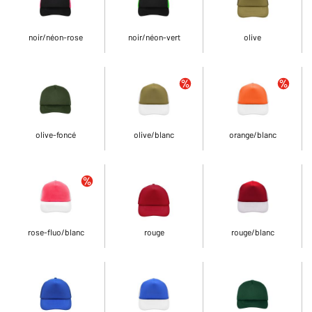
noir/néon-rose
noir/néon-vert
olive
olive-foncé
olive/blanc
orange/blanc
rose-fluo/blanc
rouge
rouge/blanc