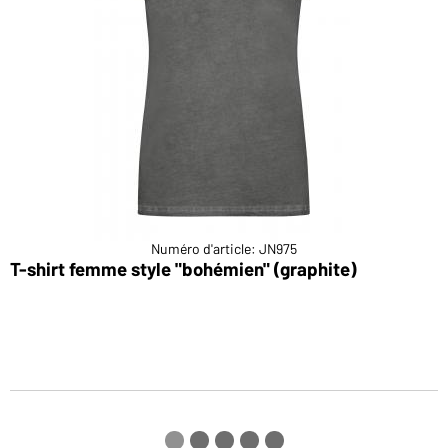
Numéro d'article: JN975
T-shirt femme style "bohémien" (graphite)
T