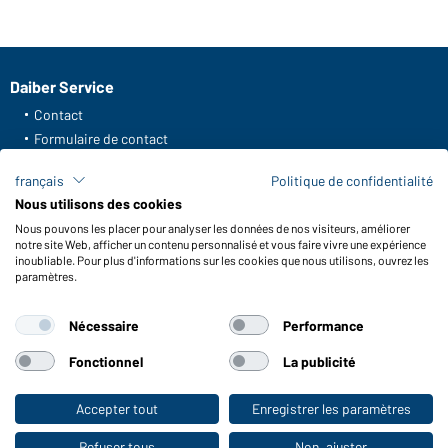
Daiber Service
Contact
Formulaire de contact
Frais de transport
français
Politique de confidentialité
FAQ / Manuel d' utilisation
Nous utilisons des cookies
Vérifier le stock
Nous pouvons les placer pour analyser les données de nos visiteurs, améliorer
Reporting system according to whistleblower protection act
notre site Web, afficher un contenu personnalisé et vous faire vivre une expérience
inoubliable. Pour plus d'informations sur les cookies que nous utilisons, ouvrez les
Fonctions et entretien
paramètres.
Caractéristiques du produit
Nécessaire
Performance
Conseils d'entretien
Tailles
Fonctionnel
La publicité
Couleurs
Accepter tout
Enregistrer les paramètres
Vers la boutique pour particuliers
WORKWEAR COLLECTION
Refuser tous
Non, ajuster