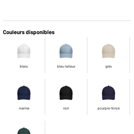
Couleurs disponibles
blanc
bleu-laiteux
grès
marine
noir
pourpre-foncé