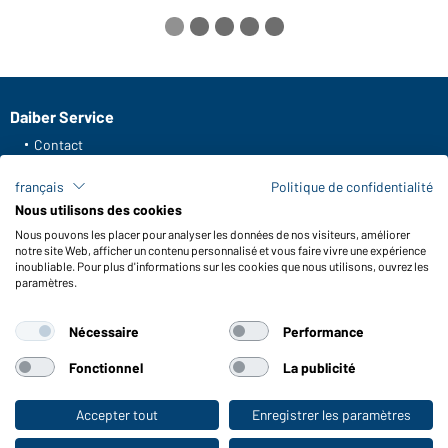
Daiber Service
Contact
Formulaire de contact
français
Politique de confidentialité
Frais de transport
Nous utilisons des cookies
FAQ / Manuel d' utilisation
Nous pouvons les placer pour analyser les données de nos visiteurs, améliorer
Vérifier le stock
notre site Web, afficher un contenu personnalisé et vous faire vivre une expérience
Reporting system according to whistleblower protection act
inoubliable. Pour plus d'informations sur les cookies que nous utilisons, ouvrez les
paramètres.
Fonctions et entretien
Nécessaire
Performance
Caractéristiques du produit
Conseils d'entretien
Fonctionnel
La publicité
Tailles
Couleurs
Accepter tout
Enregistrer les paramètres
Vers la boutique pour particuliers