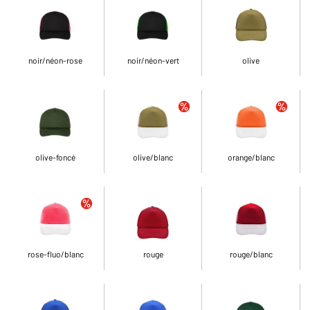
noir/néon-rose
noir/néon-vert
olive
olive-foncé
olive/blanc
orange/blanc
rose-fluo/blanc
rouge
rouge/blanc