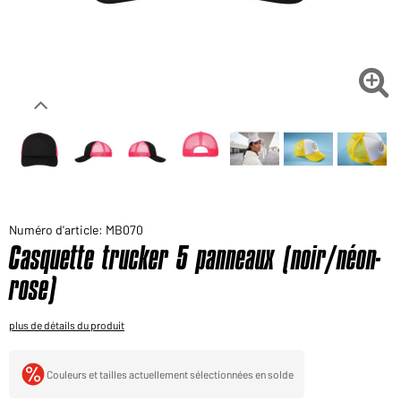
Voudriez-vous acheter des produits pour votre besoin
privé?
Chemin d'accès au shop des clients finaux

Numéro d'article: MB070
Casquette trucker 5 panneaux (noir/néon-
rose)
plus de détails du produit
Couleurs et tailles actuellement sélectionnées en solde