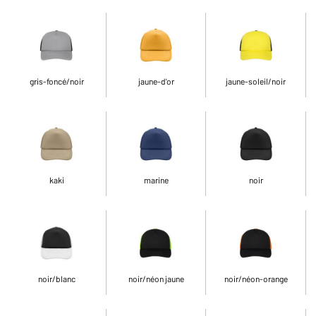
gris-foncé/noir
jaune-d'or
jaune-soleil/noir
kaki
marine
noir
noir/blanc
noir/néon jaune
noir/néon-orange