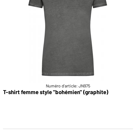
Numéro d'article: JN975
T-shirt femme style "bohémien" (graphite)
T