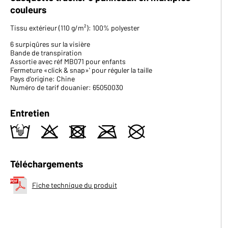
couleurs
Tissu extérieur (110 g/m²): 100% polyester
6 surpiqûres sur la visière
Bande de transpiration
Assortie avec réf MB071 pour enfants
Fermeture «click & snap»' pour réguler la taille
Pays d'origine: Chine
Numéro de tarif douanier: 65050030
Entretien
t
o
d
m
U
Téléchargements
Fiche technique du produit