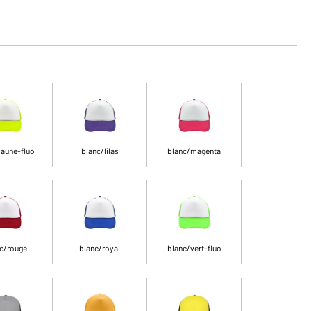
jaune-fluo
blanc/lilas
blanc/magenta
c/rouge
blanc/royal
blanc/vert-fluo