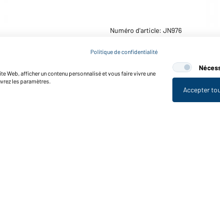
Numéro d'article: JN976
T-shirt homme style "bohém
Politique de confidentialité
Nécess
te Web, afficher un contenu personnalisé et vous faire vivre une
uvrez les paramètres.
Accepter to
nctions et entretien
Caractéristiques du produit
Conseils d'entretien
Tailles
Couleurs