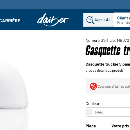
Client
Agent
AI
CARRIÈRE
u
se : Ouvrir le sous-menu
Prix ind
Numéro d'article: MB070
Casquette t
Casquette trucker 5 pan
plus de détails du produit
Couleurs et tailles ac
Pièce
Votre prix