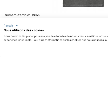
Numéro d'article: JN975
T-shirt femme style "bohémien" (graphite)
français
Nous utilisons des cookies
Nous pouvons les placer pour analyser les données de nos visiteurs, améliorer notre si
expérience inoubliable. Pour plus d'informations sur les cookies que nous utilisons, o
Daiber Service
Fo
Contact
Formulaire de contact
Frais de transport
FAQ / Manuel d' utilisation
Vérifier le stock