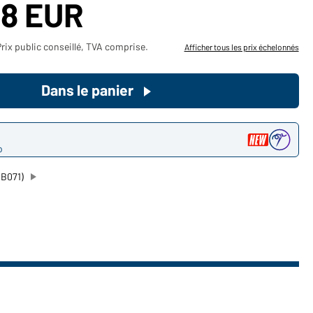
58 EUR
Devenez client maintenant!
rix public conseillé, TVA comprise.
Afficher tous les prix échelonnés
Voudriez-vous acheter des
produits pour votre besoin privé?
Dans le panier
Chemin d'accès au shop des
clients finaux
o
MB071)