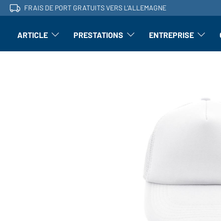
FRAIS DE PORT GRATUITS VERS L'ALLEMAGNE
ARTICLE
PRESTATIONS
ENTREPRISE
l'article : Ouvrir le sous-menu
Perfectionnement : ouvrir le sous-men
L'entrepri