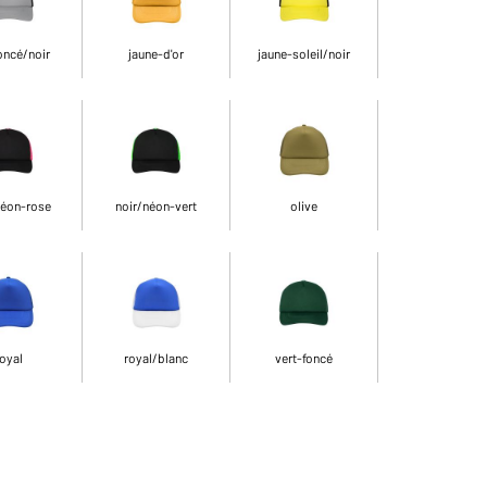
oncé/noir
jaune-d'or
jaune-soleil/noir
néon-rose
noir/néon-vert
olive
oyal
royal/blanc
vert-foncé