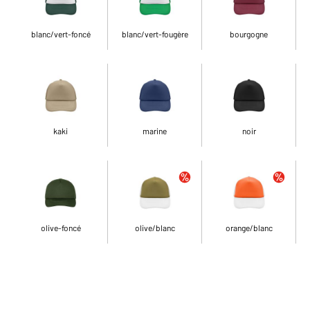
blanc/vert-foncé
blanc/vert-fougère
bourgogne
kaki
marine
noir
olive-foncé
olive/blanc
orange/blanc