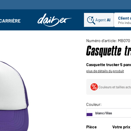
Client
Agent
AI
CARRIÈRE
u
se : Ouvrir le sous-menu
Prix ind
Numéro d'article: MB070
Casquette t
Casquette trucker 5 pan
plus de détails du produit
Couleurs et tailles ac
Pièce
Votre prix