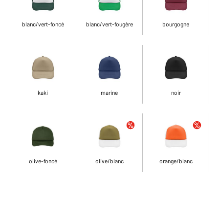
blanc/vert-foncé
blanc/vert-fougère
bourgogne
kaki
marine
noir
olive-foncé
olive/blanc
orange/blanc