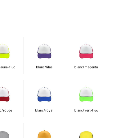
jaune-fluo
blanc/lilas
blanc/magenta
c/rouge
blanc/royal
blanc/vert-fluo