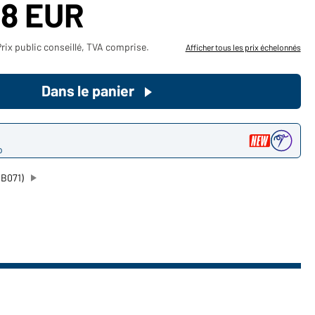
58 EUR
Devenez client maintenant!
rix public conseillé, TVA comprise.
Afficher tous les prix échelonnés
Voudriez-vous acheter des
produits pour votre besoin privé?
Dans le panier
Chemin d'accès au shop des
clients finaux
o
MB071)