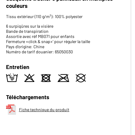
couleurs
Tissu extérieur (110 g/m²): 100% polyester
6 surpiqûres sur la visière
Bande de transpiration
Assortie avec réf MB071 pour enfants
Fermeture «click & snap»' pour réguler la taille
Pays d'origine: Chine
Numéro de tarif douanier: 65050030
Entretien
t
o
d
m
U
Téléchargements
Fiche technique du produit