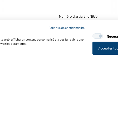
Numéro d'article: JN976
T-shirt homme style "bohém
Politique de confidentialité
Nécess
te Web, afficher un contenu personnalisé et vous faire vivre une
uvrez les paramètres.
Accepter to
nctions et entretien
Caractéristiques du produit
Conseils d'entretien
Tailles
Couleurs