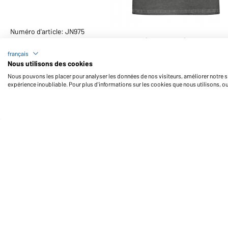
Numéro d'article: JN975
T-shirt femme style "bohémien" (graphite)
français
Nous utilisons des cookies
Nous pouvons les placer pour analyser les données de nos visiteurs, améliorer notre si
expérience inoubliable. Pour plus d'informations sur les cookies que nous utilisons, o
Daiber Service
Fo
Contact
Formulaire de contact
Frais de transport
FAQ / Manuel d' utilisation
Vérifier le stock