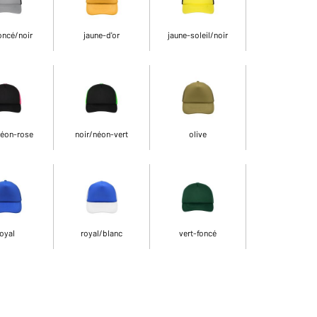
oncé/noir
jaune-d'or
jaune-soleil/noir
néon-rose
noir/néon-vert
olive
oyal
royal/blanc
vert-foncé