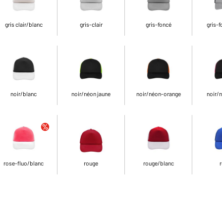
gris clair/blanc
gris-clair
gris-foncé
gris-f
noir/blanc
noir/néon jaune
noir/néon-orange
noir/
rose-fluo/blanc
rouge
rouge/blanc
r