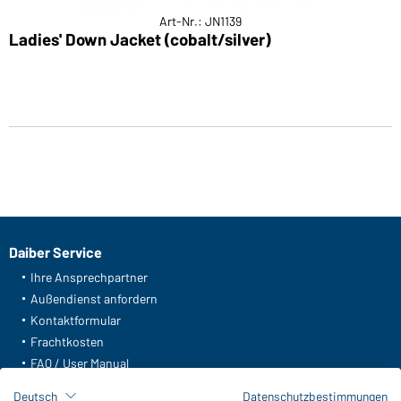
Art-Nr.: JN1139
Ladies' Down Jacket (cobalt/silver)
Daiber Service
Ihre Ansprechpartner
Außendienst anfordern
Kontaktformular
Frachtkosten
FAQ / User Manual
Lagerbestand abfragen
Deutsch
Datenschutzbestimmungen