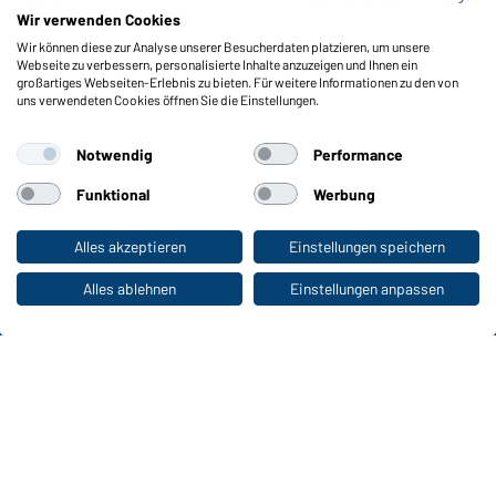
Meldeportal nach Hinweisgeberschutz
Wir verwenden Cookies
Wir können diese zur Analyse unserer Besucherdaten platzieren, um unsere
Funktionen & Pflege
Webseite zu verbessern, personalisierte Inhalte anzuzeigen und Ihnen ein
Produkteigenschaften
großartiges Webseiten-Erlebnis zu bieten. Für weitere Informationen zu den von
uns verwendeten Cookies öffnen Sie die Einstellungen.
Pflegehinweise
Größen
Notwendig
Performance
Farben
Funktional
Werbung
WORKWEAR COLLECTION
Alles akzeptieren
Einstellungen speichern
Zum Privatkunden-Shop
Die ideale Wahl für Professionals: Kollektionen
entdecken!
Alles ablehnen
Einstellungen anpassen
CORPORATE WORKWEAR
Großer Auftritt für Unternehmen: Katalog
entdecken!