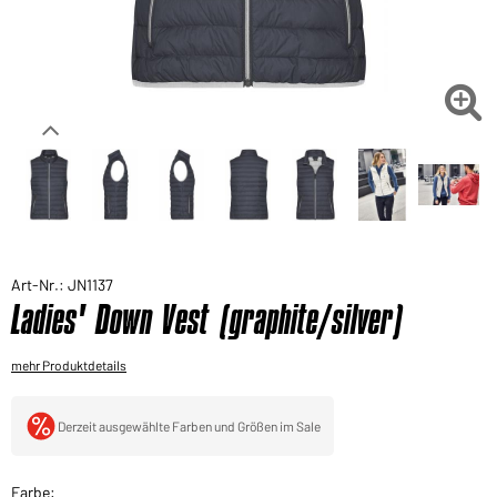
Sie möchten gerne für Ihren privaten Bedarf
einkaufen?
Hier geht's zu unserem Endkundenshop

Art-Nr.: JN1137
Ladies' Down Vest (graphite/silver)
mehr Produktdetails
Derzeit ausgewählte Farben und Größen im Sale