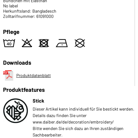
Bündchen mit Elasthan
No label
Herkunftsland: Bangladesch
Zolltarifnummer: 61091000
Pflege
8
o
d
n
U
Downloads
Produktdatenblatt
Produktfeatures
Stick
Dieser Artikel kann individuell für Sie bestickt werden.
Details dazu finden Sie unter
www.daiber.de/de/decoration/embroidery/
Bitte wenden Sie sich dazu an Ihren zuständigen
Sachbearbeiter.