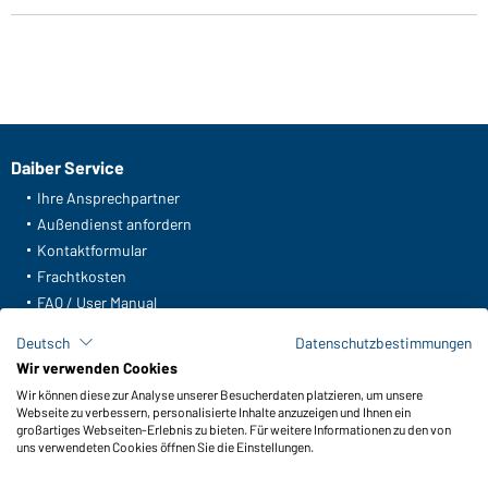
Daiber Service
Ihre Ansprechpartner
Außendienst anfordern
Kontaktformular
Frachtkosten
FAQ / User Manual
Lagerbestand abfragen
Deutsch
Datenschutzbestimmungen
Meldeportal nach Hinweisgeberschutz
Wir verwenden Cookies
Wir können diese zur Analyse unserer Besucherdaten platzieren, um unsere
Funktionen & Pflege
Webseite zu verbessern, personalisierte Inhalte anzuzeigen und Ihnen ein
Produkteigenschaften
großartiges Webseiten-Erlebnis zu bieten. Für weitere Informationen zu den von
uns verwendeten Cookies öffnen Sie die Einstellungen.
Pflegehinweise
Größen