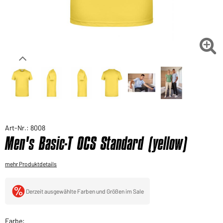
Sie möchten gerne für Ihren privaten Bedarf
einkaufen?
Hier geht's zu unserem Endkundenshop

Art-Nr.: 8008
Men's Basic-T OCS Standard (yellow)
mehr Produktdetails
Derzeit ausgewählte Farben und Größen im Sale