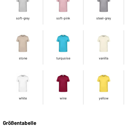
soft-grey
soft-pink
steel-grey
stone
turquoise
vanilla
white
wine
yellow
Größentabelle