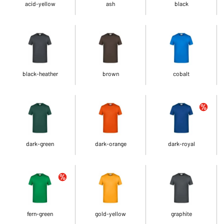
acid-yellow
ash
black
black-heather
brown
cobalt
dark-green
dark-orange
dark-royal
fern-green
gold-yellow
graphite