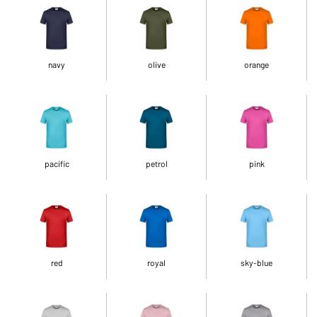
navy
olive
orange
pacific
petrol
pink
red
royal
sky-blue