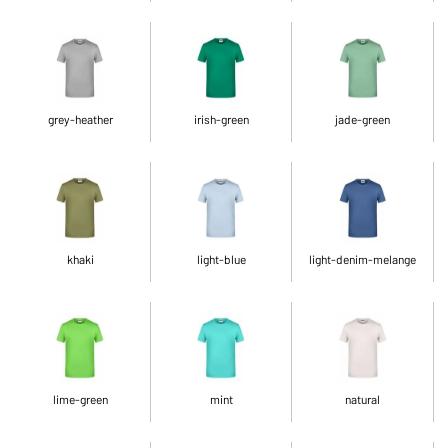
grey-heather
irish-green
jade-green
khaki
light-blue
light-denim-melange
lime-green
mint
natural