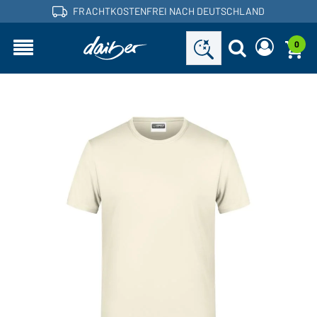
FRACHTKOSTENFREI NACH DEUTSCHLAND
0
Sind Sie ein Händler und haben bereits ein
Neues Passwort anfordern
Kundenkonto?
Benutzername:
Benutzername:
E-Mail-Adresse:
Passwort:
Zurück
Jetzt anfordern
zum Login
Passwort
Einloggen
vergessen?
Sie möchten Händler werden?
Jetzt Kunde werden!