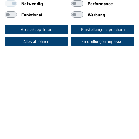
Notwendig
Performance
Farben
Funktional
Werbung
WORKWEAR COLLECTION
Alles akzeptieren
Einstellungen speichern
Zum Privatkunden-Shop
Die ideale Wahl für Professionals: Kollektionen
entdecken!
Alles ablehnen
Einstellungen anpassen
CORPORATE WORKWEAR
Großer Auftritt für Unternehmen: Katalog
entdecken!
Daiber Kontaktdaten:
Gustav Daiber GmbH
Vor dem Weißen Stein 25-31
D-72461 Albstadt