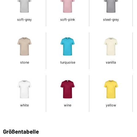
soft-grey
soft-pink
steel-grey
stone
turquoise
vanilla
white
wine
yellow
Größentabelle