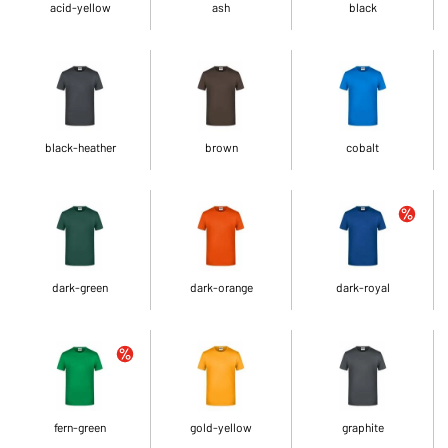
acid-yellow
ash
black
black-heather
brown
cobalt
dark-green
dark-orange
dark-royal
fern-green
gold-yellow
graphite