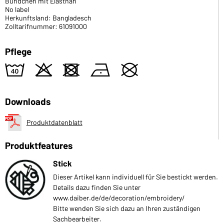
Bündchen mit Elasthan
No label
Herkunftsland: Bangladesch
Zolltarifnummer: 61091000
Pflege
8
o
d
n
U
Downloads
Produktdatenblatt
Produktfeatures
Stick
Dieser Artikel kann individuell für Sie bestickt werden.
Details dazu finden Sie unter
www.daiber.de/de/decoration/embroidery/
Bitte wenden Sie sich dazu an Ihren zuständigen
Sachbearbeiter.