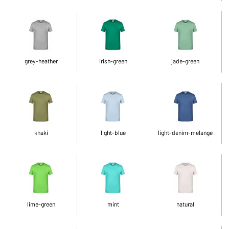
grey-heather
irish-green
jade-green
khaki
light-blue
light-denim-melange
lime-green
mint
natural