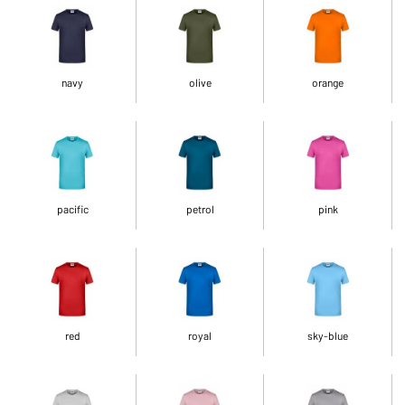
navy
olive
orange
pacific
petrol
pink
red
royal
sky-blue