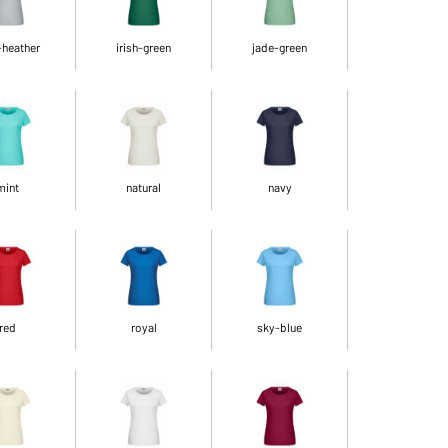
-heather
irish-green
jade-green
mint
natural
navy
red
royal
sky-blue