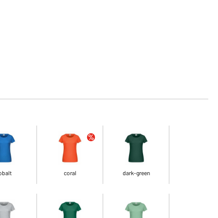
obalt
coral
dark-green