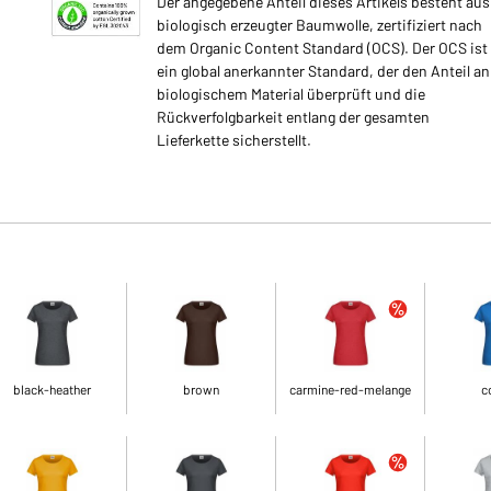
Der angegebene Anteil dieses Artikels besteht aus
biologisch erzeugter Baumwolle, zertifiziert nach
dem Organic Content Standard (OCS). Der OCS ist
ein global anerkannter Standard, der den Anteil an
biologischem Material überprüft und die
Rückverfolgbarkeit entlang der gesamten
Lieferkette sicherstellt.
black-heather
brown
carmine-red-melange
c