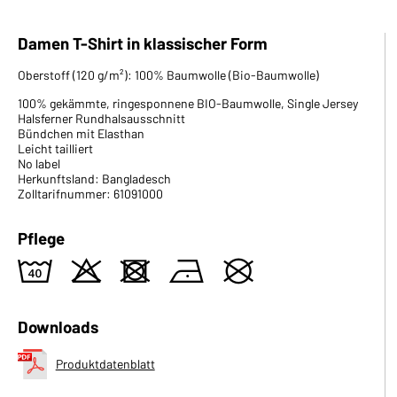
Damen T-Shirt in klassischer Form
Oberstoff (120 g/m²): 100% Baumwolle (Bio-Baumwolle)
100% gekämmte, ringesponnene BIO-Baumwolle, Single Jersey
Halsferner Rundhalsausschnitt
Bündchen mit Elasthan
Leicht tailliert
No label
Herkunftsland: Bangladesch
Zolltarifnummer: 61091000
Pflege
8
o
d
n
U
Downloads
Produktdatenblatt