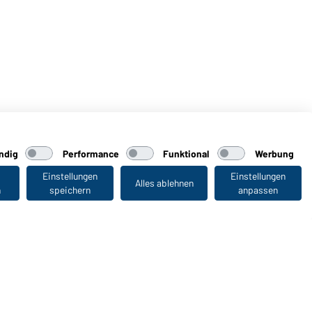
ndig
Performance
Funktional
Werbung
Einstellungen
Einstellungen
Alles ablehnen
n
speichern
anpassen
Zuletzt angesehen
WORKWEAR COLLECTION