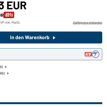
43 EUR
Sie möchten gerne für Ihren
-85%
UR
privaten Bedarf einkaufen?
VP inkl. MwSt.
Staffelpreise einblenden
Hier geht's zu unserem
Endkundenshop
In den Warenkorb
n
8)
08B)