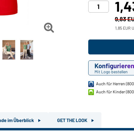
1,
9,83 E

1,85 EUR U
Konfiguriere
Mit Logo bestellen
Auch für Herren (800
Auch für Kinder (80
nde im Überblick
GET THE LOOK