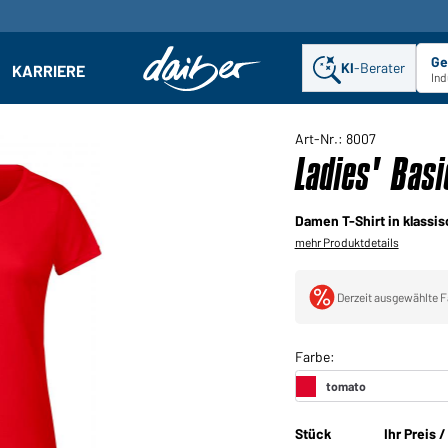
Ge
KI
-Berater
KARRIERE
ehmen: Untermenü öffnen
Ind
Art-Nr.: 8007
Ladies' Bas
Damen T-Shirt in klassi
mehr Produktdetails
Derzeit ausgewählte F
Stück
Ihr Preis 