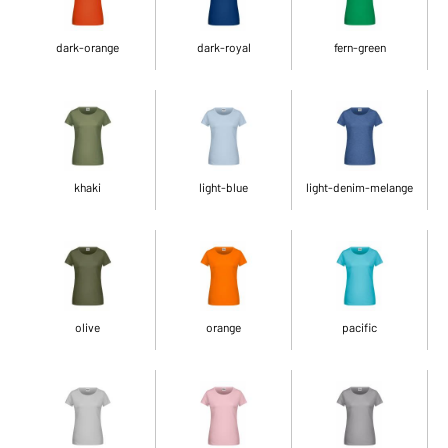
dark-orange
dark-royal
fern-green
khaki
light-blue
light-denim-melange
olive
orange
pacific