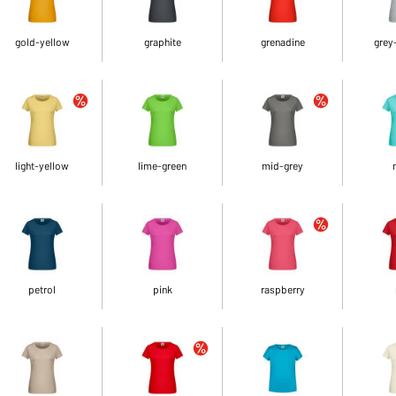
gold-yellow
graphite
grenadine
grey
light-yellow
lime-green
mid-grey
petrol
pink
raspberry