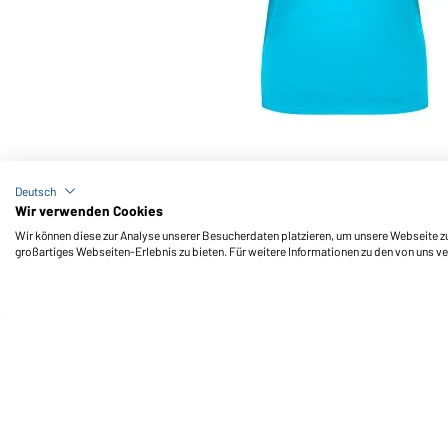
Art-Nr.: JN901
Ladies' Basic-T (turquoise)
Deutsch
Wir verwenden Cookies
Wir können diese zur Analyse unserer Besucherdaten platzieren, um unsere Webseite zu 
großartiges Webseiten-Erlebnis zu bieten. Für weitere Informationen zu den von uns v
Daiber Service
Fu