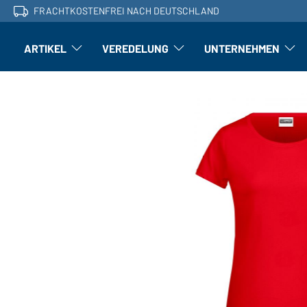
FRACHTKOSTENFREI NACH DEUTSCHLAND
ARTIKEL
VEREDELUNG
UNTERNEHMEN
Artikel: Untermenü öffnen
Veredelung: Untermenü öffnen
Untern