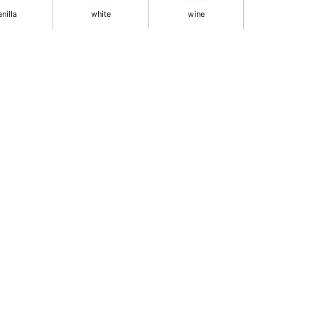
anilla
white
wine