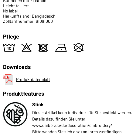
Bündchen mit Elasthan
Leicht tailliert
No label
Herkunftsland: Bangladesch
Zolltarifnummer: 61091000
Pflege
8
o
d
n
U
Downloads
Produktdatenblatt
Produktfeatures
Stick
Dieser Artikel kann individuell für Sie bestickt werden.
Details dazu finden Sie unter
www.daiber.de/de/decoration/embroidery/
Bitte wenden Sie sich dazu an Ihren zuständigen