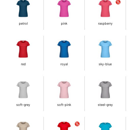
petrol
pink
raspberry
red
royal
sky-blue
soft-grey
soft-pink
steel-grey