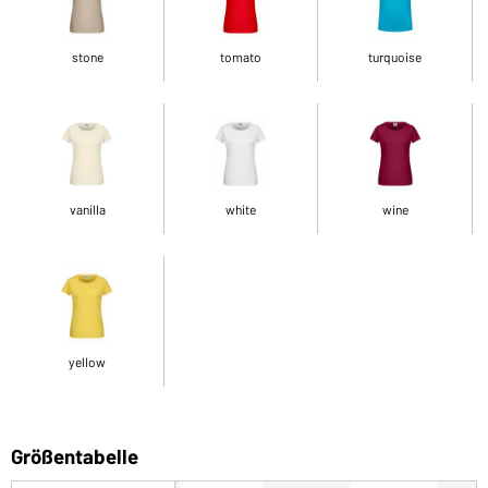
stone
tomato
turquoise
vanilla
white
wine
yellow
Größentabelle