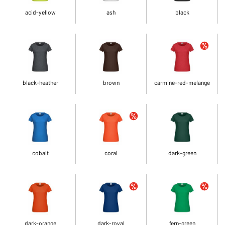
acid-yellow
ash
black
black-heather
brown
carmine-red-melange
cobalt
coral
dark-green
dark-orange
dark-royal
fern-green