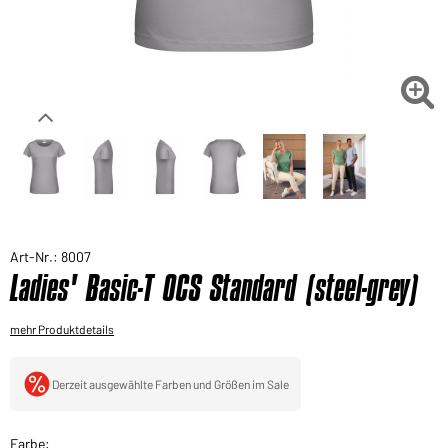
Sie möchten gerne für Ihren privaten Bedarf
einkaufen?
Hier geht's zu unserem Endkundenshop

Art-Nr.: 8007
Ladies' Basic-T OCS Standard (steel-grey)
mehr Produktdetails
Derzeit ausgewählte Farben und Größen im Sale