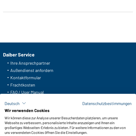
Daiber Service
Ihre Ansprechpartner
Außendienst anfordern
Kontaktformular
Frachtkosten
FAQ / User Manual
Lagerbestand abfragen
Deutsch
Datenschutzbestimmungen
Meldeportal nach Hinweisgeberschutz
Wir verwenden Cookies
Wir können diese zur Analyse unserer Besucherdaten platzieren, um unsere
Funktionen & Pflege
Webseite zu verbessern, personalisierte Inhalte anzuzeigen und Ihnen ein
Produkteigenschaften
großartiges Webseiten-Erlebnis zu bieten. Für weitere Informationen zu den von
uns verwendeten Cookies öffnen Sie die Einstellungen.
Pflegehinweise