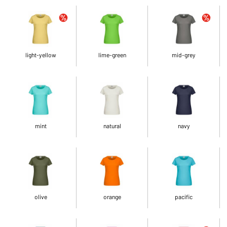
light-yellow
lime-green
mid-grey
mint
natural
navy
olive
orange
pacific