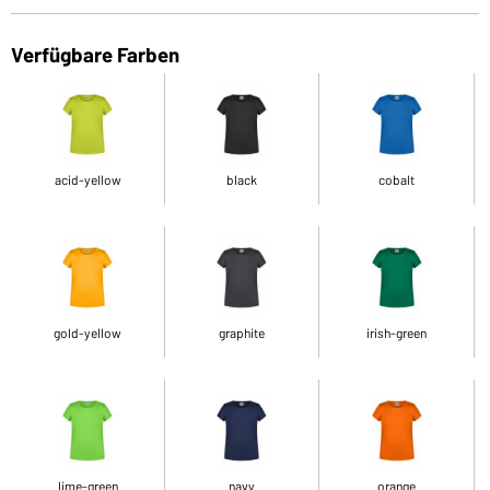
Verfügbare Farben
acid-yellow
black
cobalt
gold-yellow
graphite
irish-green
lime-green
navy
orange