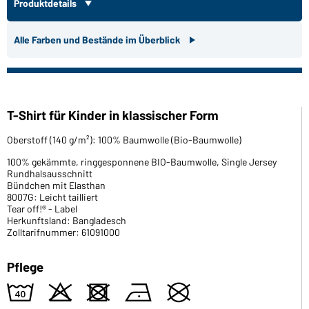
Produktdetails
Alle Farben und Bestände im Überblick
T-Shirt für Kinder in klassischer Form
Oberstoff (140 g/m²): 100% Baumwolle (Bio-Baumwolle)
100% gekämmte, ringgesponnene BIO-Baumwolle, Single Jersey
Rundhalsausschnitt
Bündchen mit Elasthan
8007G: Leicht tailliert
Tear off!® - Label
Herkunftsland: Bangladesch
Zolltarifnummer: 61091000
Pflege
8
o
d
n
U