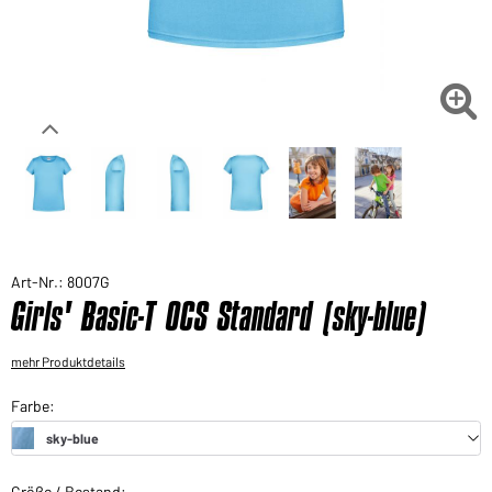
Sie möchten gerne für Ihren privaten Bedarf
einkaufen?
Hier geht's zu unserem Endkundenshop

Art-Nr.: 8007G
Girls' Basic-T OCS Standard (sky-blue)
mehr Produktdetails