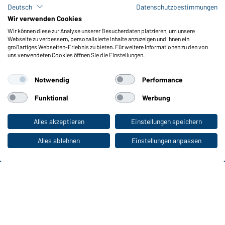
Lagerbestand abfragen
Deutsch
Datenschutzbestimmungen
Meldeportal nach Hinweisgeberschutz
Wir verwenden Cookies
Wir können diese zur Analyse unserer Besucherdaten platzieren, um unsere
Funktionen & Pflege
Webseite zu verbessern, personalisierte Inhalte anzuzeigen und Ihnen ein
Produkteigenschaften
großartiges Webseiten-Erlebnis zu bieten. Für weitere Informationen zu den von
uns verwendeten Cookies öffnen Sie die Einstellungen.
Pflegehinweise
Größen
Notwendig
Performance
Farben
Funktional
Werbung
WORKWEAR COLLECTION
Alles akzeptieren
Einstellungen speichern
Zum Privatkunden-Shop
Die ideale Wahl für Professionals: Kollektionen
entdecken!
Alles ablehnen
Einstellungen anpassen
CORPORATE WORKWEAR
Großer Auftritt für Unternehmen: Katalog
entdecken!