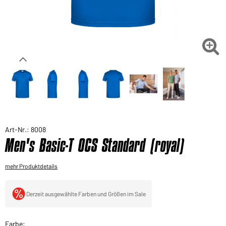
Sie möchten gerne für Ihren privaten Bedarf
einkaufen?
Hier geht's zu unserem Endkundenshop

Art-Nr.: 8008
Men's Basic-T OCS Standard (royal)
mehr Produktdetails
Derzeit ausgewählte Farben und Größen im Sale