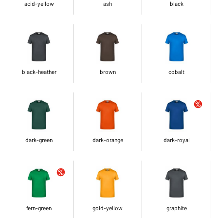
acid-yellow
ash
black
black-heather
brown
cobalt
dark-green
dark-orange
dark-royal
fern-green
gold-yellow
graphite