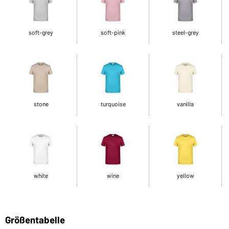
soft-grey
soft-pink
steel-grey
stone
turquoise
vanilla
white
wine
yellow
Größentabelle