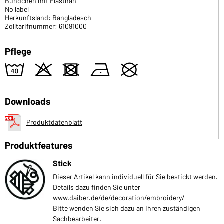
Bündchen mit Elasthan
No label
Herkunftsland: Bangladesch
Zolltarifnummer: 61091000
Pflege
8
o
d
n
U
Downloads
Produktdatenblatt
Produktfeatures
Stick
Dieser Artikel kann individuell für Sie bestickt werden.
Details dazu finden Sie unter
www.daiber.de/de/decoration/embroidery/
Bitte wenden Sie sich dazu an Ihren zuständigen
Sachbearbeiter.