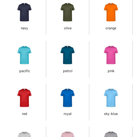
navy
olive
orange
pacific
petrol
pink
red
royal
sky-blue