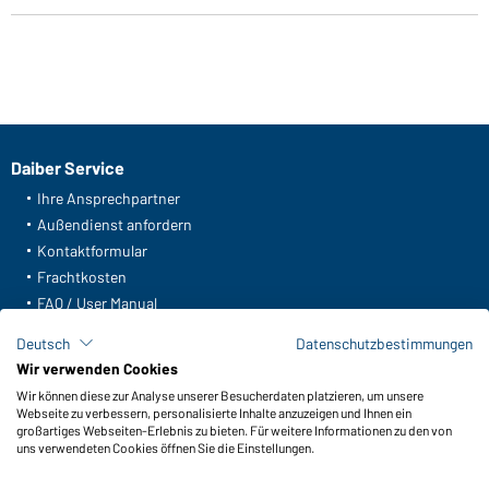
Daiber Service
Ihre Ansprechpartner
Außendienst anfordern
Kontaktformular
Frachtkosten
FAQ / User Manual
Lagerbestand abfragen
Deutsch
Datenschutzbestimmungen
Meldeportal nach Hinweisgeberschutz
Wir verwenden Cookies
Wir können diese zur Analyse unserer Besucherdaten platzieren, um unsere
Funktionen & Pflege
Webseite zu verbessern, personalisierte Inhalte anzuzeigen und Ihnen ein
Produkteigenschaften
großartiges Webseiten-Erlebnis zu bieten. Für weitere Informationen zu den von
uns verwendeten Cookies öffnen Sie die Einstellungen.
Pflegehinweise
Größen