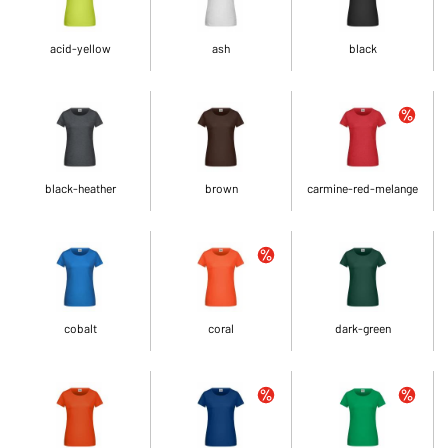
acid-yellow
ash
black
black-heather
brown
carmine-red-melange
cobalt
coral
dark-green