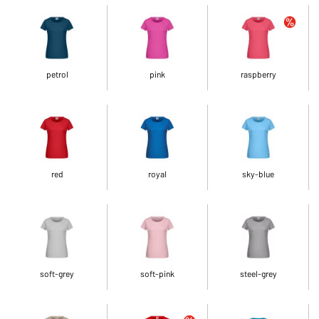
petrol
pink
raspberry
red
royal
sky-blue
soft-grey
soft-pink
steel-grey