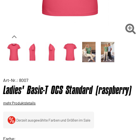
Sie möchten gerne für Ihren privaten Bedarf
einkaufen?
Hier geht's zu unserem Endkundenshop

Art-Nr.: 8007
Ladies' Basic-T OCS Standard (raspberry)
mehr Produktdetails
Derzeit ausgewählte Farben und Größen im Sale