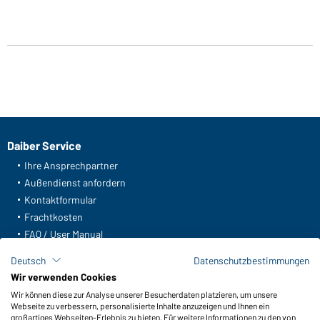
Daiber Service
Ihre Ansprechpartner
Außendienst anfordern
Kontaktformular
Frachtkosten
FAQ / User Manual
Lagerbestand abfragen
Deutsch
Datenschutzbestimmungen
Meldeportal nach Hinweisgeberschutz
Wir verwenden Cookies
Wir können diese zur Analyse unserer Besucherdaten platzieren, um unsere
Funktionen & Pflege
Webseite zu verbessern, personalisierte Inhalte anzuzeigen und Ihnen ein
Produkteigenschaften
großartiges Webseiten-Erlebnis zu bieten. Für weitere Informationen zu den von