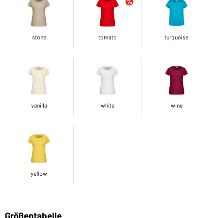
stone
tomato
turquoise
vanilla
white
wine
yellow
Größentabelle