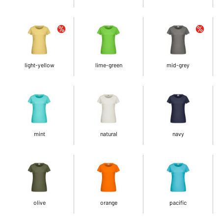
light-yellow
lime-green
mid-grey
mint
natural
navy
olive
orange
pacific