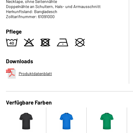
Necktape, ohne Seitennähte
Doppelnähte an Schultern, Hals- und Armausschnitt
Herkunftsland: Bangladesch
Zolltarifnummer: 61091000
Pflege
8
o
d
n
U
Downloads
Produktdatenblatt
Verfügbare Farben