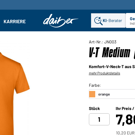
Ge
KI
-Berater
KARRIERE
ehmen: Untermenü öffnen
Ind
Art-Nr.: JN003
V-T Medium 
Komfort-V-Neck-T aus S
mehr Produktdetails
Stück
Ihr Preis 
7,
10,20 EUR