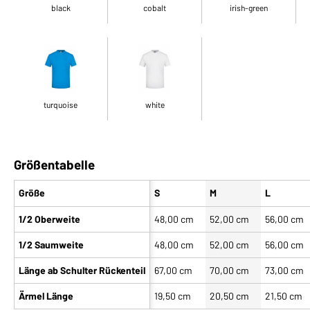
black
cobalt
irish-green
turquoise
white
Größentabelle
Größe
S
M
L
1/2 Oberweite
48,00 cm
52,00 cm
56,00 cm
1/2 Saumweite
48,00 cm
52,00 cm
56,00 cm
Länge ab Schulter Rückenteil
67,00 cm
70,00 cm
73,00 cm
Ärmel Länge
19,50 cm
20,50 cm
21,50 cm