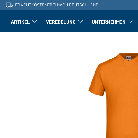
FRACHTKOSTENFREI NACH DEUTSCHLAND
ARTIKEL
VEREDELUNG
UNTERNEHMEN
Artikel: Untermenü öffnen
Veredelung: Untermenü öffnen
Untern