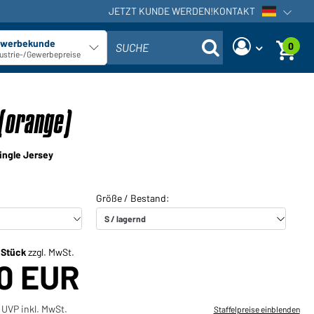
JETZT KUNDE WERDEN!
KONTAKT
Sprachna
werbekunde
0
SUCHE
Kundentyp auswählen
ustrie-/Gewerbepreise
Sind Sie ein Händler und haben
Neues Passwort anfordern
bereits ein Kundenkonto?
(orange)
Benutzername:
Benutzername:
ingle Jersey
E-Mail-Adresse:
Passwort:
Zurück
Jetzt anfordern
zum Login
Passwort
Einloggen
vergessen?
/ Stück
zzgl. MwSt.
80 EUR
Sie möchten Händler werden?
Jetzt Kunde werden!
 UVP inkl. MwSt.
Staffelpreise einblenden