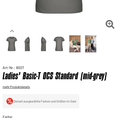
Sie möchten gerne für Ihren privaten Bedarf
einkaufen?
Hier geht's zu unserem Endkundenshop

Art-Nr.: 8007
Ladies' Basic-T OCS Standard (mid-grey)
mehr Produktdetails
Derzeit ausgewählte Farben und Größen im Sale