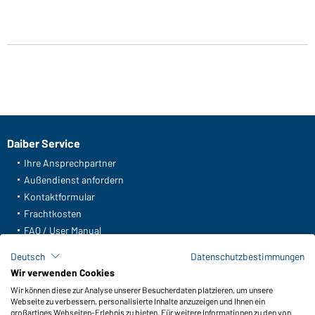
Daiber Service
Ihre Ansprechpartner
Außendienst anfordern
Kontaktformular
Frachtkosten
FAQ / User Manual
Lagerbestand abfragen
Deutsch
Datenschutzbestimmungen
Meldeportal nach Hinweisgeberschutz
Wir verwenden Cookies
Wir können diese zur Analyse unserer Besucherdaten platzieren, um unsere
Funktionen & Pflege
Webseite zu verbessern, personalisierte Inhalte anzuzeigen und Ihnen ein
Produkteigenschaften
großartiges Webseiten-Erlebnis zu bieten. Für weitere Informationen zu den von