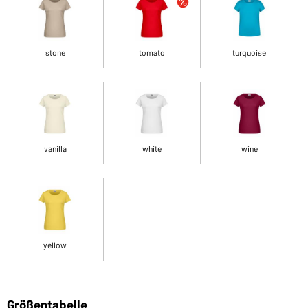
stone
tomato
turquoise
vanilla
white
wine
yellow
Größentabelle