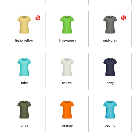
light-yellow
lime-green
mid-grey
mint
natural
navy
olive
orange
pacific