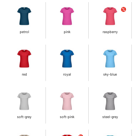
petrol
pink
raspberry
red
royal
sky-blue
soft-grey
soft-pink
steel-grey