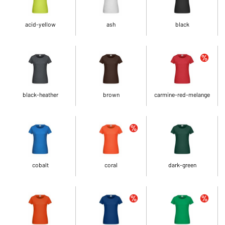
acid-yellow
ash
black
black-heather
brown
carmine-red-melange
cobalt
coral
dark-green