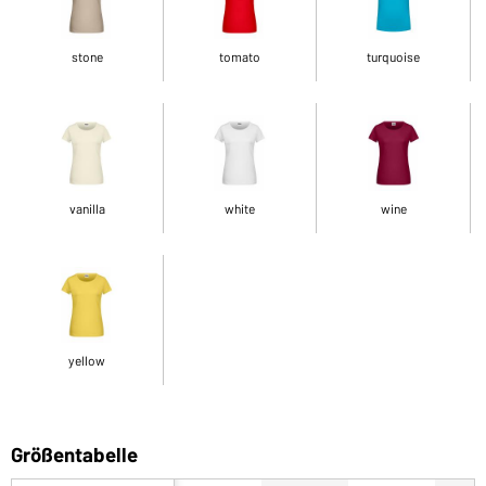
stone
tomato
turquoise
vanilla
white
wine
yellow
Größentabelle