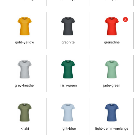
gold-yellow
graphite
grenadine
grey-heather
irish-green
jade-green
khaki
light-blue
light-denim-melange