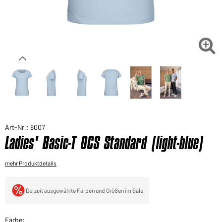
Sie möchten gerne für Ihren privaten Bedarf
einkaufen?
Hier geht's zu unserem Endkundenshop

Art-Nr.: 8007
Ladies' Basic-T OCS Standard (light-blue)
mehr Produktdetails
Derzeit ausgewählte Farben und Größen im Sale