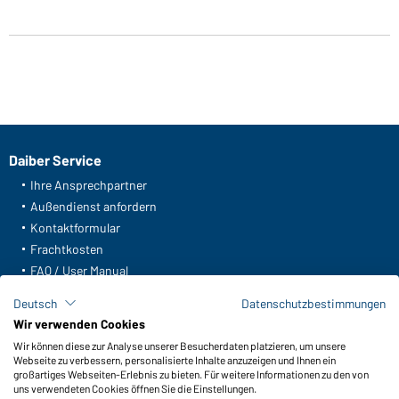
Daiber Service
Ihre Ansprechpartner
Außendienst anfordern
Kontaktformular
Frachtkosten
FAQ / User Manual
Lagerbestand abfragen
Deutsch
Datenschutzbestimmungen
Meldeportal nach Hinweisgeberschutz
Wir verwenden Cookies
Wir können diese zur Analyse unserer Besucherdaten platzieren, um unsere
Funktionen & Pflege
Webseite zu verbessern, personalisierte Inhalte anzuzeigen und Ihnen ein
Produkteigenschaften
großartiges Webseiten-Erlebnis zu bieten. Für weitere Informationen zu den von
uns verwendeten Cookies öffnen Sie die Einstellungen.
Pflegehinweise