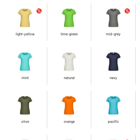
light-yellow
lime-green
mid-grey
mint
natural
navy
olive
orange
pacific