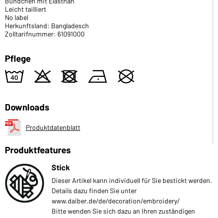
Bündchen mit Elasthan
Leicht tailliert
No label
Herkunftsland: Bangladesch
Zolltarifnummer: 61091000
Pflege
8
o
d
n
U
Downloads
Produktdatenblatt
Produktfeatures
Stick
Dieser Artikel kann individuell für Sie bestickt werden.
Details dazu finden Sie unter
www.daiber.de/de/decoration/embroidery/
Bitte wenden Sie sich dazu an Ihren zuständigen