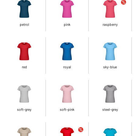
petrol
pink
raspberry
red
royal
sky-blue
soft-grey
soft-pink
steel-grey