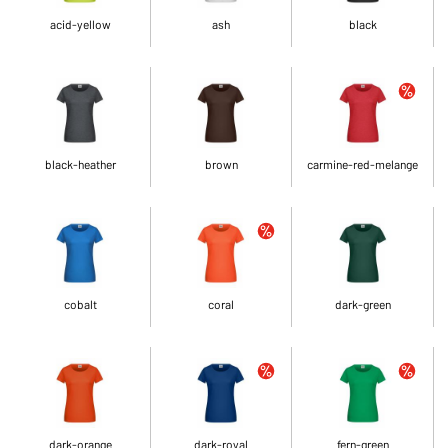
acid-yellow
ash
black
black-heather
brown
carmine-red-melange
cobalt
coral
dark-green
dark-orange
dark-royal
fern-green