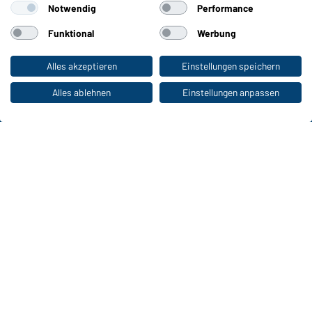
Notwendig
Performance
Farben
Funktional
Werbung
WORKWEAR COLLECTION
Alles akzeptieren
Einstellungen speichern
Zum Privatkunden-Shop
Die ideale Wahl für Professionals: Kollektionen
entdecken!
Alles ablehnen
Einstellungen anpassen
CORPORATE WORKWEAR
Großer Auftritt für Unternehmen: Katalog
entdecken!
Daiber Kontaktdaten:
Gustav Daiber GmbH
Vor dem Weißen Stein 25-31
D-72461 Albstadt