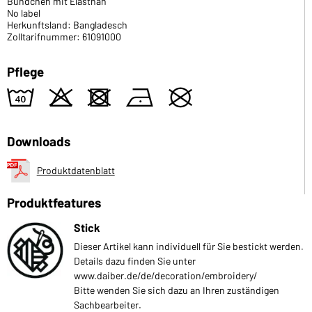
Bündchen mit Elasthan
No label
Herkunftsland: Bangladesch
Zolltarifnummer: 61091000
Pflege
8
o
d
n
U
Downloads
Produktdatenblatt
Produktfeatures
Stick
Dieser Artikel kann individuell für Sie bestickt werden.
Details dazu finden Sie unter
www.daiber.de/de/decoration/embroidery/
Bitte wenden Sie sich dazu an Ihren zuständigen
Sachbearbeiter.