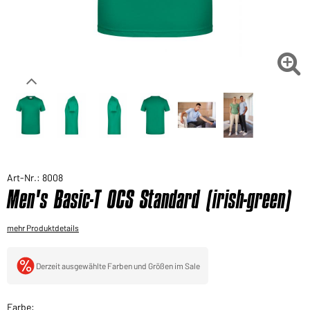
Sie möchten gerne für Ihren privaten Bedarf
einkaufen?
Hier geht's zu unserem Endkundenshop

Art-Nr.: 8008
Men's Basic-T OCS Standard (irish-green)
mehr Produktdetails
Derzeit ausgewählte Farben und Größen im Sale