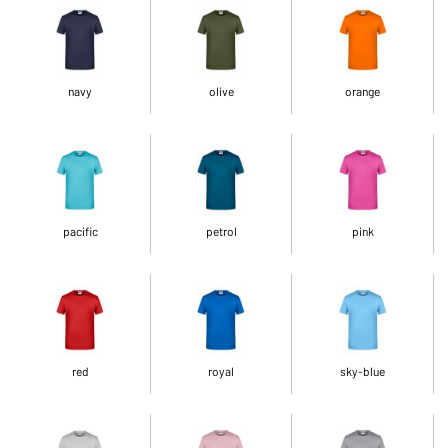
navy
olive
orange
pacific
petrol
pink
red
royal
sky-blue