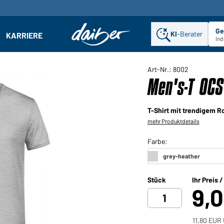
Ge
KI
-Berater
KARRIERE
ehmen: Untermenü öffnen
Ind
Art-Nr.: 8002
Men's-T OCS
T-Shirt mit trendigem R
mehr Produktdetails
Stück
Ihr Preis 
9,
11,80 EUR 