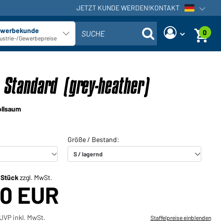
JETZT KUNDE WERDEN!
KONTAKT
Sprachna
werbekunde
0
SUCHE
Kundentyp auswählen
ustrie-/Gewerbepreise
Sind Sie ein Händler und haben
Neues Passwort anfordern
bereits ein Kundenkonto?
 Standard (grey-heather)
Benutzername:
Benutzername:
ollsaum
E-Mail-Adresse:
Passwort:
Zurück
Jetzt anfordern
zum Login
Passwort
Einloggen
vergessen?
/ Stück
zzgl. MwSt.
00 EUR
Sie möchten Händler werden?
Jetzt Kunde werden!
UVP inkl. MwSt.
Staffelpreise einblenden