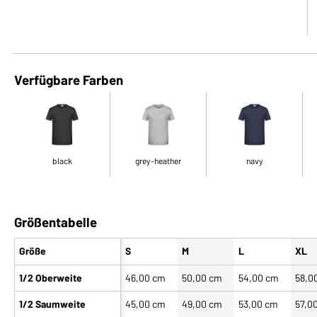
Verfügbare Farben
black
grey-heather
navy
Größentabelle
Größe
S
M
L
XL
1/2 Oberweite
46,00 cm
50,00 cm
54,00 cm
58,0
1/2 Saumweite
45,00 cm
49,00 cm
53,00 cm
57,0