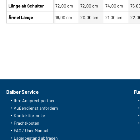
Länge ab Schulter
72,00 cm
72,00 cm
74,00 cm
76,0
Ärmel Länge
19,00 cm
20,00 cm
21,00 cm
22,0
Daiber Service
Fu
Ihre Ansprechpartner
Außendienst anfordern
Kontaktformular
Frachtkosten
FAQ / User Manual
Lagerbestand abfragen