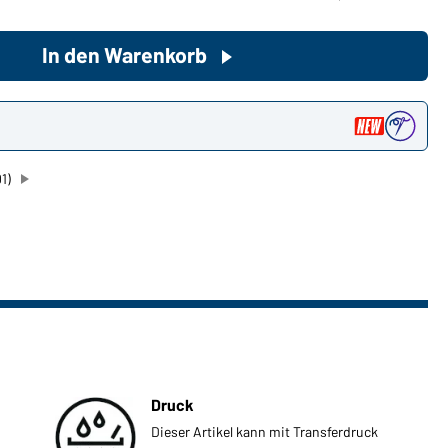
In den Warenkorb
Sie möchten gerne für Ihren
privaten Bedarf einkaufen?
Hier geht's zu unserem
n
Endkundenshop
1)
Druck
Dieser Artikel kann mit Transferdruck