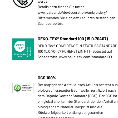
werden.
Details dazu finden Sie unter
www.daiber.de/de/decoration/embroidery/
Bitte wenden Sie sich dazu an Ihren zuständigen
Sachbearbeiter.
OEKO-TEX® Standard 100 (15.0.70467)
OEKO-Tex® CONFIDENCE IN TEXTILES STANDARD
100 15.0.70467 HOHENSTEIN HTTI Getestet auf
Schadstoffe. www.oeko-tex.com/standard100
OCS 100%
Der angegebene Anteil dieses Artikels besteht aus
biologisch erzeugter Baumwolle, zertifiziert nach
dem Organic Content Standard (OCS). Der OCS ist
ein global anerkannter Standard, der den Anteil an
biologischem Material überprüft und die
Rückverfolgbarkeit entlang der gesamten
Lieferkette sicherstellt.