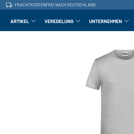
FRACHTKOSTENFREI NACH DEUTSCHLAND
ARTIKEL
VEREDELUNG
UNTERNEHMEN
Artikel: Untermenü öffnen
Veredelung: Untermenü öffnen
Untern