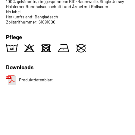
100% gekämmte, ringgesponnene BIO-Baumwolle, Single Jersey
Halsferner Rundhalsausschnitt und Ärmel mit Rollsaum
No label
Herkunftsland: Bangladesch
Zolltarifnummer: 61091000
Pflege
8
o
d
n
U
Downloads
Produktdatenblatt