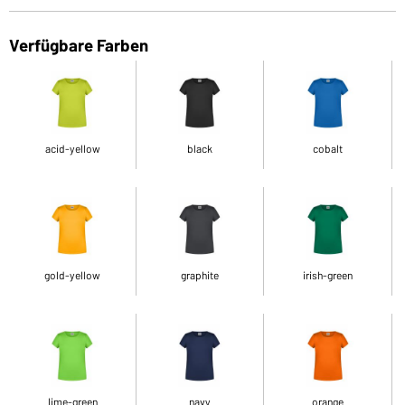
Verfügbare Farben
acid-yellow
black
cobalt
gold-yellow
graphite
irish-green
lime-green
navy
orange