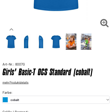
Sie möchten gerne für Ihren privaten Bedarf
einkaufen?
Hier geht's zu unserem Endkundenshop

Art-Nr.: 8007G
Girls' Basic-T OCS Standard (cobalt)
mehr Produktdetails