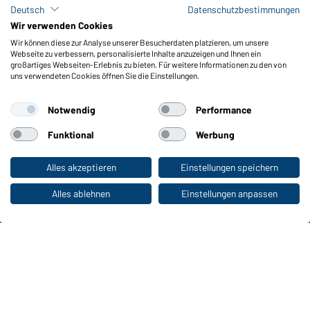
Lagerbestand abfragen
Deutsch
Datenschutzbestimmungen
Meldeportal nach Hinweisgeberschutz
Wir verwenden Cookies
Wir können diese zur Analyse unserer Besucherdaten platzieren, um unsere
Funktionen & Pflege
Webseite zu verbessern, personalisierte Inhalte anzuzeigen und Ihnen ein
Produkteigenschaften
großartiges Webseiten-Erlebnis zu bieten. Für weitere Informationen zu den von
uns verwendeten Cookies öffnen Sie die Einstellungen.
Pflegehinweise
Größen
Notwendig
Performance
Farben
Funktional
Werbung
WORKWEAR COLLECTION
Alles akzeptieren
Einstellungen speichern
Zum Privatkunden-Shop
Die ideale Wahl für Professionals: Kollektionen
entdecken!
Alles ablehnen
Einstellungen anpassen
CORPORATE WORKWEAR
Großer Auftritt für Unternehmen: Katalog
entdecken!