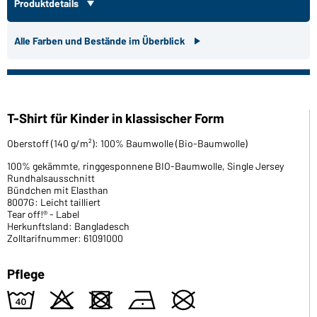
Produktdetails
Alle Farben und Bestände im Überblick
T-Shirt für Kinder in klassischer Form
Oberstoff (140 g/m²): 100% Baumwolle (Bio-Baumwolle)
100% gekämmte, ringgesponnene BIO-Baumwolle, Single Jersey
Rundhalsausschnitt
Bündchen mit Elasthan
8007G: Leicht tailliert
Tear off!® - Label
Herkunftsland: Bangladesch
Zolltarifnummer: 61091000
Pflege
8
o
d
n
U