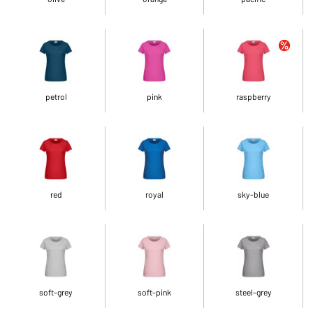
petrol
pink
raspberry
red
royal
sky-blue
soft-grey
soft-pink
steel-grey