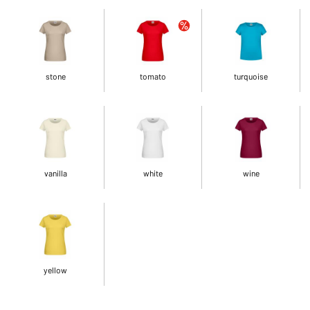
stone
tomato
turquoise
vanilla
white
wine
yellow