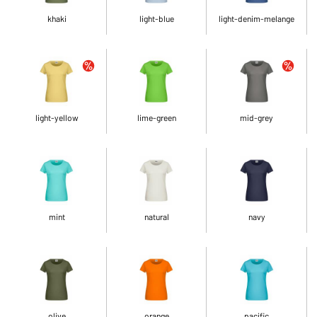
khaki
light-blue
light-denim-melange
light-yellow
lime-green
mid-grey
mint
natural
navy
olive
orange
pacific