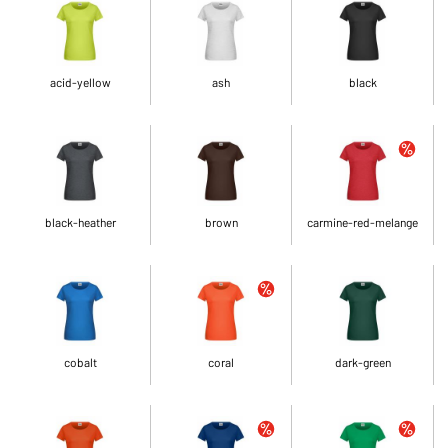
acid-yellow
ash
black
black-heather
brown
carmine-red-melange
cobalt
coral
dark-green