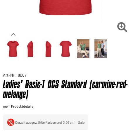
Sie möchten gerne für Ihren privaten Bedarf
einkaufen?
Hier geht's zu unserem Endkundenshop

Art-Nr.: 8007
Ladies' Basic-T OCS Standard (carmine-red-
melange)
mehr Produktdetails
Derzeit ausgewählte Farben und Größen im Sale