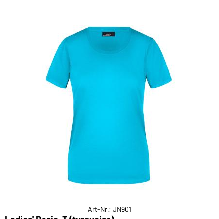
Art-Nr.: JN901
Ladies' Basic-T (turquoise)