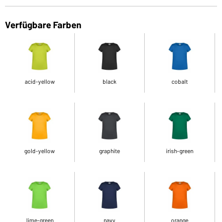
Verfügbare Farben
acid-yellow
black
cobalt
gold-yellow
graphite
irish-green
lime-green
navy
orange