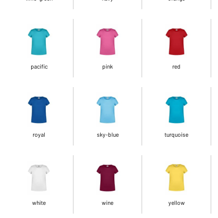
pacific
pink
red
royal
sky-blue
turquoise
white
wine
yellow