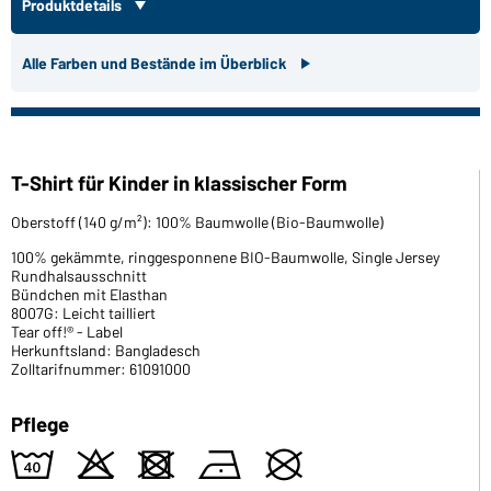
Produktdetails
Alle Farben und Bestände im Überblick
T-Shirt für Kinder in klassischer Form
Oberstoff (140 g/m²): 100% Baumwolle (Bio-Baumwolle)
100% gekämmte, ringgesponnene BIO-Baumwolle, Single Jersey
Rundhalsausschnitt
Bündchen mit Elasthan
8007G: Leicht tailliert
Tear off!® - Label
Herkunftsland: Bangladesch
Zolltarifnummer: 61091000
Pflege
8
o
d
n
U