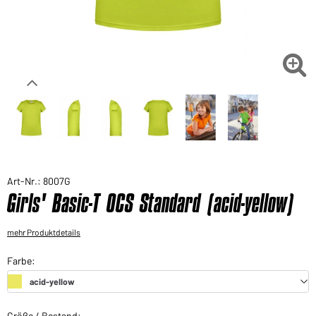
Sie möchten gerne für Ihren privaten Bedarf
einkaufen?
Hier geht's zu unserem Endkundenshop

Art-Nr.: 8007G
Girls' Basic-T OCS Standard (acid-yellow)
mehr Produktdetails