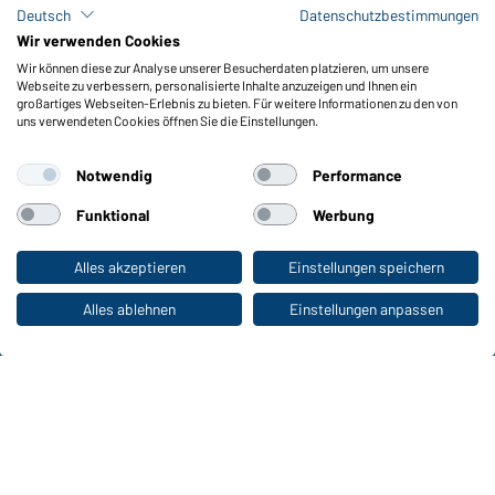
Lagerbestand abfragen
Deutsch
Datenschutzbestimmungen
Meldeportal nach Hinweisgeberschutz
Wir verwenden Cookies
Wir können diese zur Analyse unserer Besucherdaten platzieren, um unsere
Funktionen & Pflege
Webseite zu verbessern, personalisierte Inhalte anzuzeigen und Ihnen ein
Produkteigenschaften
großartiges Webseiten-Erlebnis zu bieten. Für weitere Informationen zu den von
uns verwendeten Cookies öffnen Sie die Einstellungen.
Pflegehinweise
Größen
Notwendig
Performance
Farben
Funktional
Werbung
WORKWEAR COLLECTION
Alles akzeptieren
Einstellungen speichern
Zum Privatkunden-Shop
Die ideale Wahl für Professionals: Kollektionen
entdecken!
Alles ablehnen
Einstellungen anpassen
CORPORATE WORKWEAR
Großer Auftritt für Unternehmen: Katalog
entdecken!