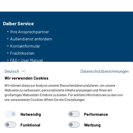
Daiber Service
Ihre Ansprechpartner
Außendienst anfordern
Kontaktformular
Frachtkosten
FAQ / User Manual
Lagerbestand abfragen
Deutsch
Datenschutzbestimmungen
Meldeportal nach Hinweisgeberschutz
Wir verwenden Cookies
Wir können diese zur Analyse unserer Besucherdaten platzieren, um unsere
Funktionen & Pflege
Webseite zu verbessern, personalisierte Inhalte anzuzeigen und Ihnen ein
Produkteigenschaften
großartiges Webseiten-Erlebnis zu bieten. Für weitere Informationen zu den von
uns verwendeten Cookies öffnen Sie die Einstellungen.
Pflegehinweise
Größen
Notwendig
Performance
Farben
Funktional
Werbung