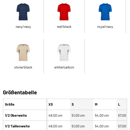
navy/navy
red/black
royal/navy
stone/black
white/carbon
Größentabelle
Größe
XS
S
M
L
1/2 Oberweite
48,00 cm
51,00 cm
54,00 cm
57,00 c
1/2 Taillenweite
48,00 cm
51,00 cm
54,00 cm
57,00 c