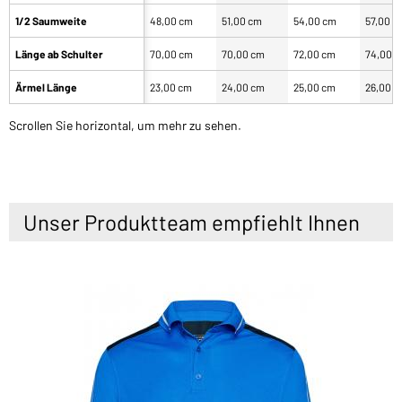
1/2 Saumweite
48,00 cm
51,00 cm
54,00 cm
57,00 c
Länge ab Schulter
70,00 cm
70,00 cm
72,00 cm
74,00 
Ärmel Länge
23,00 cm
24,00 cm
25,00 cm
26,00 
Scrollen Sie horizontal, um mehr zu sehen.
Unser Produktteam empfiehlt Ihnen