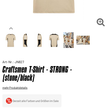
Sie möchten gerne für Ihren privaten Bedarf
einkaufen?
Hier geht's zu unserem Endkundenshop

Art-Nr.: JN827
Craftsmen T-Shirt - STRONG -
(stone/black)
mehr Produktdetails
Derzeit alle Farben und Größen im Sale