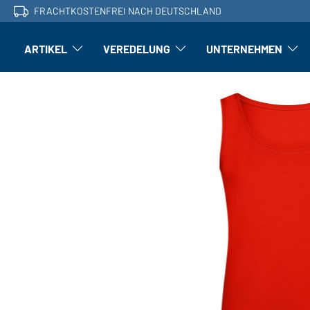
FRACHTKOSTENFREI NACH DEUTSCHLAND
ARTIKEL
VEREDELUNG
UNTERNEHMEN
Artikel: Untermenü öffnen
Veredelung: Untermenü öffnen
Untern