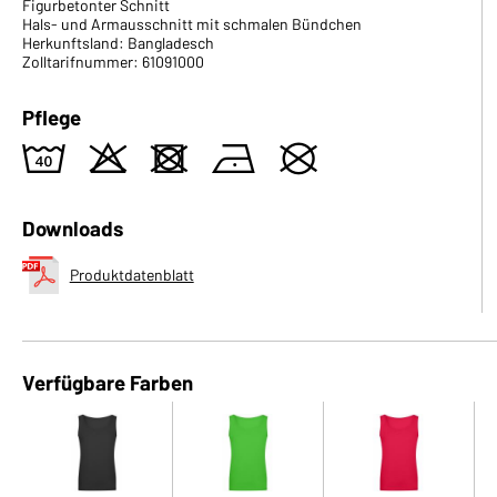
Figurbetonter Schnitt
Hals- und Armausschnitt mit schmalen Bündchen
Herkunftsland: Bangladesch
Zolltarifnummer: 61091000
Pflege
8
o
d
n
U
Downloads
Produktdatenblatt
Verfügbare Farben