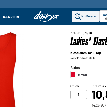
Ge
KI
-Berater
KARRIERE
ehmen: Untermenü öffnen
Ind
Art-Nr.: JN970
Ladies' Elas
Klassiches Tank-Top
mehr Produktdetails
Stück
Ihr Preis 
10
14,25 EUR 