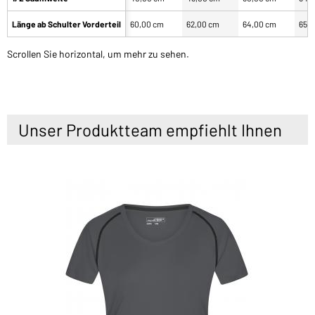
Länge ab Schulter Vorderteil
60,00 cm
62,00 cm
64,00 cm
65,
Scrollen Sie horizontal, um mehr zu sehen.
Unser Produktteam empfiehlt Ihnen