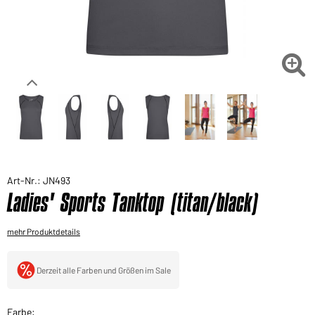
Sie möchten gerne für Ihren privaten Bedarf
einkaufen?
Hier geht's zu unserem Endkundenshop

Art-Nr.: JN493
Ladies' Sports Tanktop (titan/black)
mehr Produktdetails
Derzeit alle Farben und Größen im Sale