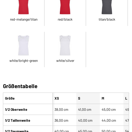
red-melange/titan
red/black
titan/black
white/bright-green
white/silver
Größentabelle
Größe
XS
S
M
L
1/2 Oberweite
38,00 cm
41,00 cm
45,00 cm
49,
1/2 Taillenweite
36,00 cm
40,00 cm
44,00 cm
47,
1/2 Saumweite
40,00 cm
45,00 cm
50,00 cm
54,