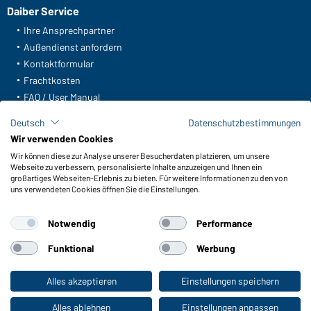
Daiber Service
Ihre Ansprechpartner
Außendienst anfordern
Kontaktformular
Frachtkosten
FAQ / User Manual
Lagerbestand abfragen
Deutsch
Datenschutzbestimmungen
Meldeportal nach Hinweisgeberschutz
Wir verwenden Cookies
Wir können diese zur Analyse unserer Besucherdaten platzieren, um unsere
Funktionen & Pflege
Webseite zu verbessern, personalisierte Inhalte anzuzeigen und Ihnen ein
Produkteigenschaften
großartiges Webseiten-Erlebnis zu bieten. Für weitere Informationen zu den von
uns verwendeten Cookies öffnen Sie die Einstellungen.
Pflegehinweise
Größen
Notwendig
Performance
Farben
Funktional
Werbung
WORKWEAR COLLECTION
Alles akzeptieren
Einstellungen speichern
Zum Privatkunden-Shop
Die ideale Wahl für Professionals: Kollektionen
entdecken!
Alles ablehnen
Einstellungen anpassen