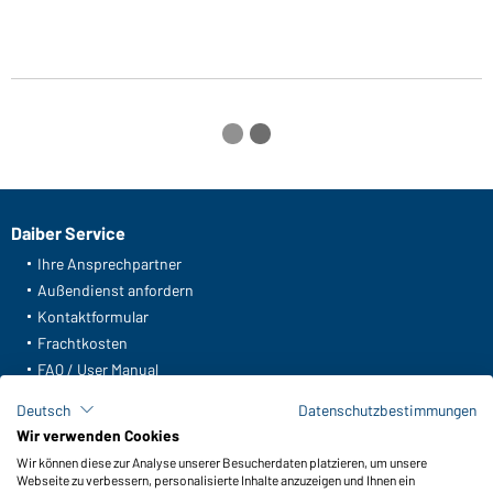
Daiber Service
Ihre Ansprechpartner
Außendienst anfordern
Kontaktformular
Frachtkosten
FAQ / User Manual
Lagerbestand abfragen
Deutsch
Datenschutzbestimmungen
Meldeportal nach Hinweisgeberschutz
Wir verwenden Cookies
Wir können diese zur Analyse unserer Besucherdaten platzieren, um unsere
Funktionen & Pflege
Webseite zu verbessern, personalisierte Inhalte anzuzeigen und Ihnen ein