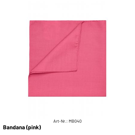
Art-Nr.: MB040
Bandana (pink)
B