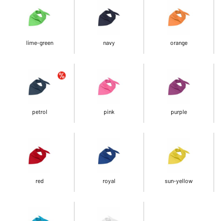
lime-green
navy
orange
petrol
pink
purple
red
royal
sun-yellow