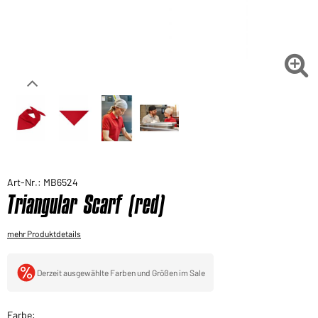
Sie möchten gerne für Ihren privaten Bedarf
einkaufen?
Hier geht's zu unserem Endkundenshop

Art-Nr.: MB6524
Triangular Scarf (red)
mehr Produktdetails
Derzeit ausgewählte Farben und Größen im Sale