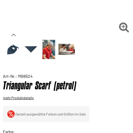
Sie möchten gerne für Ihren privaten Bedarf
einkaufen?
Hier geht's zu unserem Endkundenshop

Art-Nr.: MB6524
Triangular Scarf (petrol)
mehr Produktdetails
Derzeit ausgewählte Farben und Größen im Sale