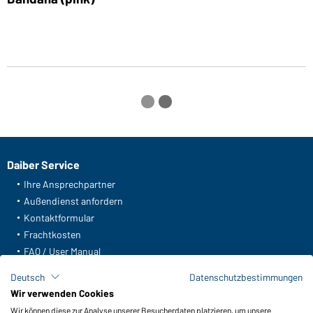
Daiber Service
Ihre Ansprechpartner
Außendienst anfordern
Kontaktformular
Frachtkosten
FAQ / User Manual
Lagerbestand abfragen
Deutsch
Datenschutzbestimmungen
Meldeportal nach Hinweisgeberschutz
Wir verwenden Cookies
Wir können diese zur Analyse unserer Besucherdaten platzieren, um unsere
Funktionen & Pflege