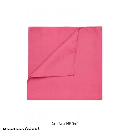
Art-Nr.: MB040
Bandana (pink)
B