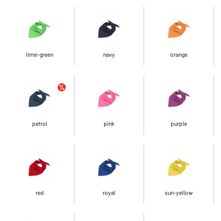
lime-green
navy
orange
petrol
pink
purple
red
royal
sun-yellow