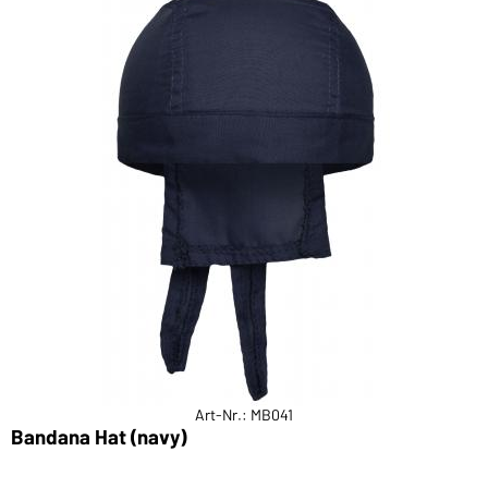
Art-Nr.: MB041
Bandana Hat (navy)
X