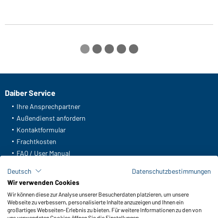
Daiber Service
Ihre Ansprechpartner
Außendienst anfordern
Kontaktformular
Frachtkosten
FAQ / User Manual
Lagerbestand abfragen
Deutsch
Datenschutzbestimmungen
Meldeportal nach Hinweisgeberschutz
Wir verwenden Cookies
Wir können diese zur Analyse unserer Besucherdaten platzieren, um unsere
Funktionen & Pflege
Webseite zu verbessern, personalisierte Inhalte anzuzeigen und Ihnen ein
Produkteigenschaften
großartiges Webseiten-Erlebnis zu bieten. Für weitere Informationen zu den von
uns verwendeten Cookies öffnen Sie die Einstellungen.