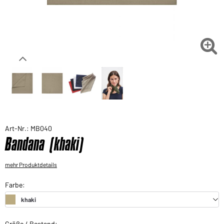
Sie möchten gerne für Ihren privaten Bedarf
einkaufen?
Hier geht's zu unserem Endkundenshop

Art-Nr.: MB040
Bandana (khaki)
mehr Produktdetails