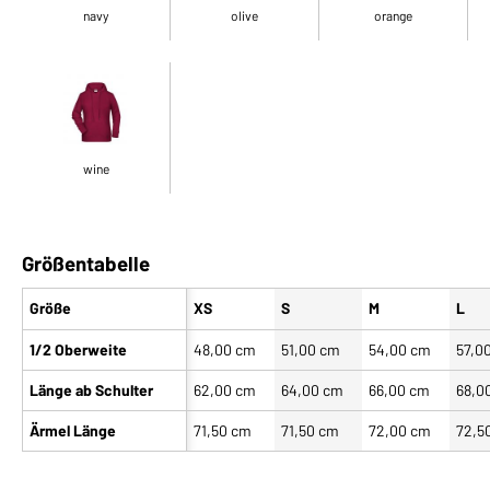
navy
olive
orange
wine
Größentabelle
Größe
XS
S
M
L
1/2 Oberweite
48,00 cm
51,00 cm
54,00 cm
57,0
Länge ab Schulter
62,00 cm
64,00 cm
66,00 cm
68,0
Ärmel Länge
71,50 cm
71,50 cm
72,00 cm
72,5