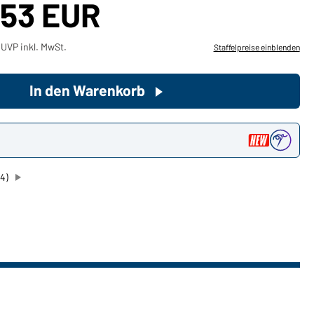
,53 EUR
Sie möchten gerne für Ihren
UVP inkl. MwSt.
Staffelpreise einblenden
privaten Bedarf einkaufen?
Hier geht's zu unserem
Endkundenshop
In den Warenkorb
n
4)