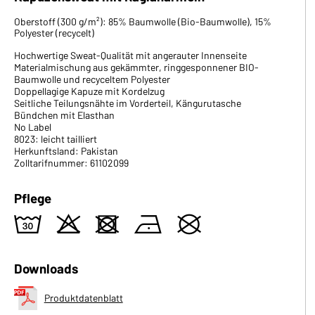
Oberstoff (300 g/m²): 85% Baumwolle (Bio-Baumwolle), 15%
Polyester (recycelt)
Hochwertige Sweat-Qualität mit angerauter Innenseite
Materialmischung aus gekämmter, ringgesponnener BIO-
Baumwolle und recyceltem Polyester
Doppellagige Kapuze mit Kordelzug
Seitliche Teilungsnähte im Vorderteil, Kängurutasche
Bündchen mit Elasthan
No Label
8023: leicht tailliert
Herkunftsland: Pakistan
Zolltarifnummer: 61102099
Pflege
w
o
d
n
U
Downloads
Produktdatenblatt