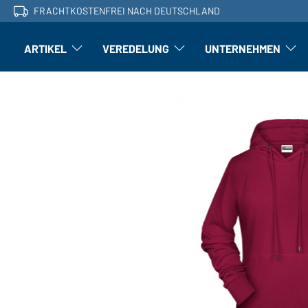
FRACHTKOSTENFREI NACH DEUTSCHLAND
ARTIKEL
VEREDELUNG
UNTERNEHMEN
Artikel: Untermenü öffnen
Veredelung: Untermenü öffnen
Untern