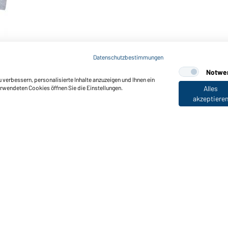
Datenschutzbestimmungen
Notwe
verbessern, personalisierte Inhalte anzuzeigen und Ihnen ein
erwendeten Cookies öffnen Sie die Einstellungen.
Alles
akzeptiere
nktionen & Pflege
Produkteigenschaften
Pflegehinweise
Größen
Farben