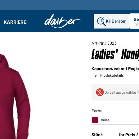
Ge
KI
-Berater
KARRIERE
ehmen: Untermenü öffnen
Ind
Art-Nr.: 8023
Ladies' Hoo
Kapuzensweat mit Ragl
mehr Produktdetails
Derzeit ausgewählte F
Stück
Ihr Preis 