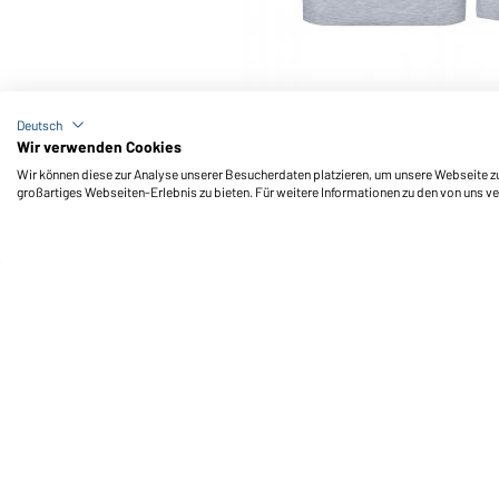
Art-Nr.: JN051
Ladies' Hooded Sweat (grey-heather)
Deutsch
Wir verwenden Cookies
Wir können diese zur Analyse unserer Besucherdaten platzieren, um unsere Webseite zu 
großartiges Webseiten-Erlebnis zu bieten. Für weitere Informationen zu den von uns v
Daiber Service
Fu
Ihre Ansprechpartner
Außendienst anfordern
Kontaktformular
Frachtkosten