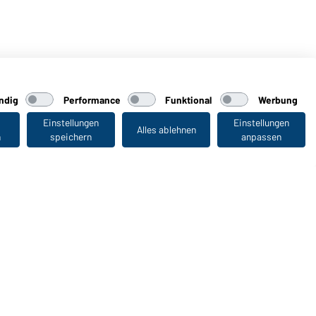
ndig
Performance
Funktional
Werbung
Einstellungen
Einstellungen
Alles ablehnen
n
speichern
anpassen
Zuletzt angesehen
WORKWEAR COLLECTION
Die ideale Wahl für Professionals: Kollektionen
entdecken!