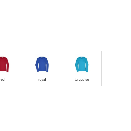
red
royal
turquoise