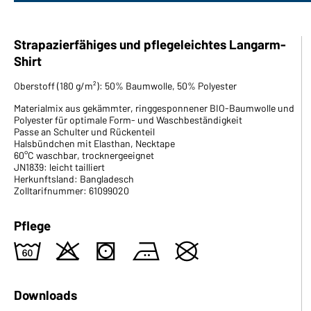
Strapazierfähiges und pflegeleichtes Langarm-
Shirt
Oberstoff (180 g/m²): 50% Baumwolle, 50% Polyester
Materialmix aus gekämmter, ringgesponnener BIO-Baumwolle und
Polyester für optimale Form- und Waschbeständigkeit
Passe an Schulter und Rückenteil
Halsbündchen mit Elasthan, Necktape
60°C waschbar, trocknergeeignet
JN1839: leicht tailliert
Herkunftsland: Bangladesch
Zolltarifnummer: 61099020
Pflege
4
o
s
b
U
Downloads