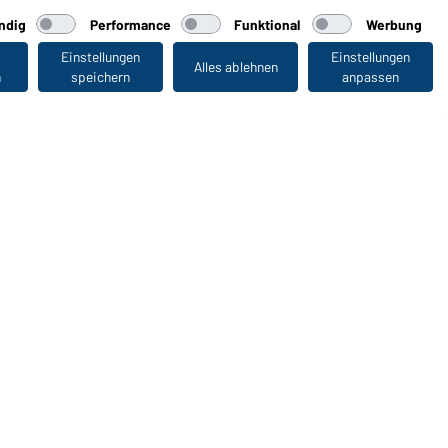
ndig
Performance
Funktional
Werbung
Einstellungen
Einstellungen
Alles ablehnen
n
speichern
anpassen
Zuletzt angesehen
WORKWEAR COLLECTION
Die ideale Wahl für Professionals: Kollektionen
entdecken!
CORPORATE WORKWEAR
Großer Auftritt für Unternehmen: Katalog entdecken!