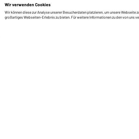
Wir verwenden Cookies
Wir können diese zur Analyse unserer Besucherdaten platzieren, um unsere Webseite zu 
großartiges Webseiten-Erlebnis zu bieten. Für weitere Informationen zu den von uns v
Daiber Service
Fu
Ihre Ansprechpartner
Außendienst anfordern
Kontaktformular
Frachtkosten
FAQ / User Manual
Lagerbestand abfragen
Meldeportal nach Hinweisgeberschutz