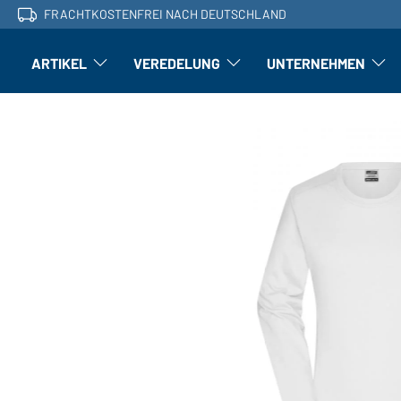
FRACHTKOSTENFREI NACH DEUTSCHLAND
ARTIKEL
VEREDELUNG
UNTERNEHMEN
Artikel: Untermenü öffnen
Veredelung: Untermenü öffnen
Untern