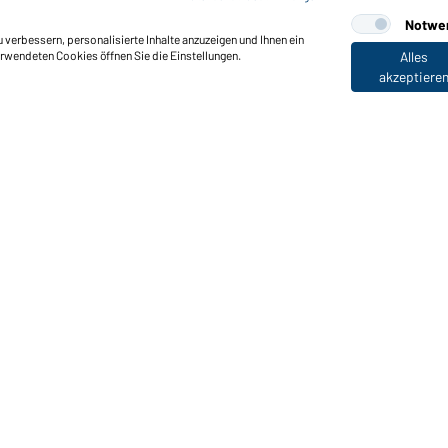
Notwe
verbessern, personalisierte Inhalte anzuzeigen und Ihnen ein
erwendeten Cookies öffnen Sie die Einstellungen.
Alles
akzeptiere
nktionen & Pflege
Produkteigenschaften
Pflegehinweise
Größen
Farben