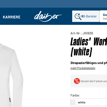
Ge
KI
-Berater
KARRIERE
ehmen: Untermenü öffnen
Ind
Art-Nr.: JN1839
Ladies' Wor
(white)
Strapazierfähiges und p
mehr Produktdetails
Derzeit alle Farben un