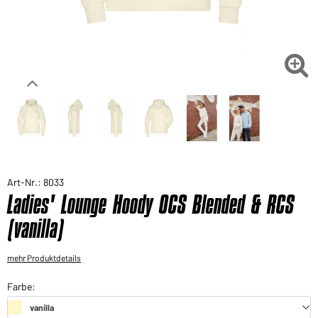
Sie möchten gerne für Ihren privaten Bedarf
einkaufen?
Hier geht's zu unserem Endkundenshop

Art-Nr.: 8033
Ladies' Lounge Hoody OCS Blended & RCS
(vanilla)
mehr Produktdetails