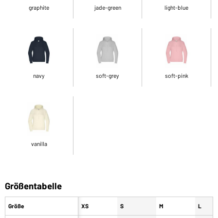
graphite
jade-green
light-blue
navy
soft-grey
soft-pink
vanilla
Größentabelle
Größe
XS
S
M
L