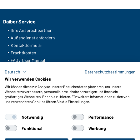
Daiber Service
Ihre Ansprechpartner
Außendienst anfordern
Kontaktformular
Frachtkosten
FAQ / User Manual
Lagerbestand abfragen
Deutsch
Datenschutzbestimmungen
Meldeportal nach Hinweisgeberschutz
Wir verwenden Cookies
Wir können diese zur Analyse unserer Besucherdaten platzieren, um unsere
Funktionen & Pflege
Webseite zu verbessern, personalisierte Inhalte anzuzeigen und Ihnen ein
Produkteigenschaften
großartiges Webseiten-Erlebnis zu bieten. Für weitere Informationen zu den von
uns verwendeten Cookies öffnen Sie die Einstellungen.
Pflegehinweise
Größen
Notwendig
Performance
Farben
Funktional
Werbung
WORKWEAR COLLECTION