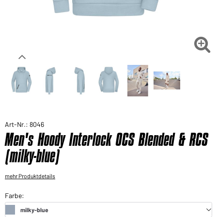
Sie möchten gerne für Ihren privaten Bedarf
einkaufen?
Hier geht's zu unserem Endkundenshop

Art-Nr.: 8046
Men's Hoody Interlock OCS Blended & RCS
(milky-blue)
mehr Produktdetails