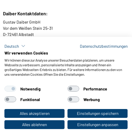
Daiber Kontaktdaten:
Gustav Daiber GmbH
Vor dem Weißen Stein 25-31
D-72461 Albstadt
Deutsch
Datenschutzbestimmungen
Wir verwenden Cookies
Kataloge herunterladen oder bestellen
Wir können diese zur Analyse unserer Besucherdaten platzieren, um unsere
Webseite zu verbessern, personalisierte Inhalte anzuzeigen und Ihnen ein
Zu den Katalogen
großartiges Webseiten-Erlebnis zu bieten. Für weitere Informationen zu den von
uns verwendeten Cookies öffnen Sie die Einstellungen.
Notwendig
Performance
AGB
Impressum
Datenschutz
Cookie-Einstellungen
Barrierefreiheit
Funktional
Werbung
© 2026 Daiber
Alles akzeptieren
Einstellungen speichern
Zum Privatkunden-Shop
Alles ablehnen
Einstellungen anpassen