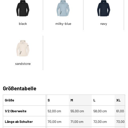
black
milky-blue
navy
sandstone
Größentabelle
Größe
S
M
L
XL
1/2 Oberweite
52,00 cm
55,00 cm
58,00 cm
61,00 c
Länge ab Schulter
70,00 cm
71,00 cm
72,00 cm
73,00 