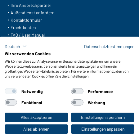
Ihre Ansprechpartner
Außendienst anfordern
Kontaktformular
Frachtkosten
FAQ / User Manual
Lagerbestand abfragen
Deutsch
Datenschutzbestimmungen
Meldeportal nach Hinweisgeberschutz
Wir verwenden Cookies
Wir können diese zur Analyse unserer Besucherdaten platzieren, um unsere
Funktionen & Pflege
Webseite zu verbessern, personalisierte Inhalte anzuzeigen und Ihnen ein
Produkteigenschaften
großartiges Webseiten-Erlebnis zu bieten. Für weitere Informationen zu den von
uns verwendeten Cookies öffnen Sie die Einstellungen.
Pflegehinweise
Größen
Notwendig
Performance
Farben
Funktional
Werbung
WORKWEAR COLLECTION
Alles akzeptieren
Einstellungen speichern
Zum Privatkunden-Shop
Die ideale Wahl für Professionals: Kollektionen
entdecken!
Alles ablehnen
Einstellungen anpassen