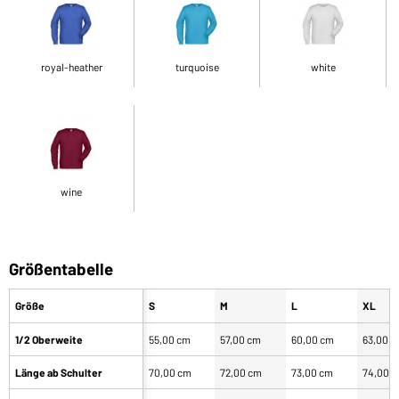
royal-heather
turquoise
white
wine
Größentabelle
Größe
S
M
L
XL
1/2 Oberweite
55,00 cm
57,00 cm
60,00 cm
63,00 
Länge ab Schulter
70,00 cm
72,00 cm
73,00 cm
74,00 