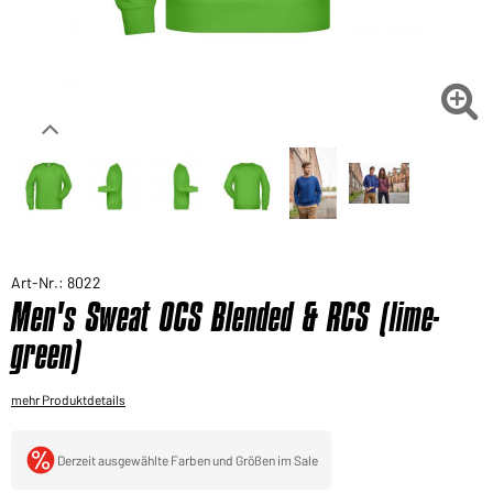
Sie möchten gerne für Ihren privaten Bedarf
einkaufen?
Hier geht's zu unserem Endkundenshop

Art-Nr.: 8022
Men's Sweat OCS Blended & RCS (lime-
green)
mehr Produktdetails
Derzeit ausgewählte Farben und Größen im Sale