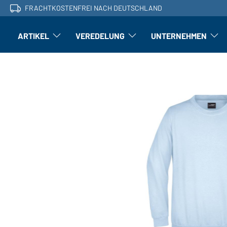
FRACHTKOSTENFREI NACH DEUTSCHLAND
ARTIKEL
VEREDELUNG
UNTERNEHMEN
Artikel: Untermenü öffnen
Veredelung: Untermenü öffnen
Untern