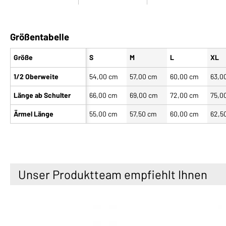
Größentabelle
Größe
S
M
L
XL
1/2 Oberweite
54,00 cm
57,00 cm
60,00 cm
63,0
Länge ab Schulter
66,00 cm
69,00 cm
72,00 cm
75,0
Ärmel Länge
55,00 cm
57,50 cm
60,00 cm
62,5
Unser Produktteam empfiehlt Ihnen