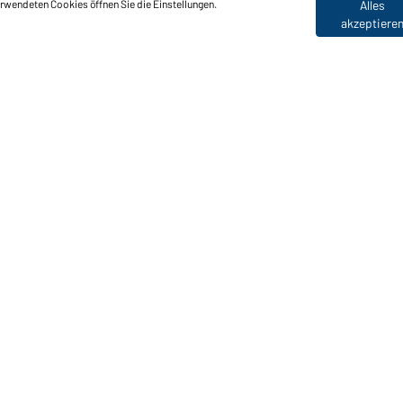
erwendeten Cookies öffnen Sie die Einstellungen.
Alles
akzeptiere
nktionen & Pflege
Produkteigenschaften
Pflegehinweise
Größen
Farben