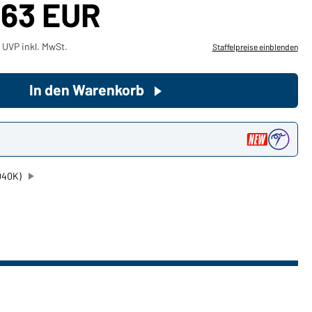
,63 EUR
Sie möchten gerne für Ihren
 UVP inkl. MwSt.
Staffelpreise einblenden
privaten Bedarf einkaufen?
Hier geht's zu unserem
Endkundenshop
In den Warenkorb
n
040K)