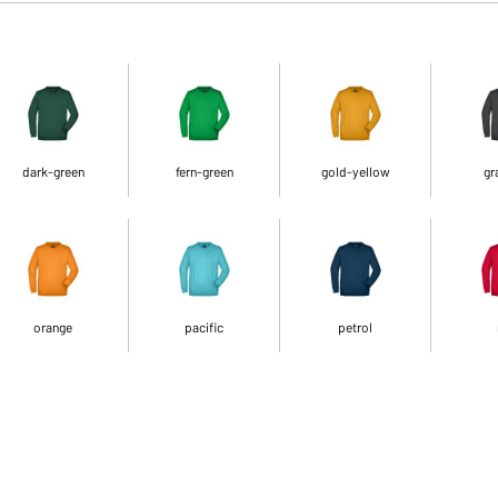
dark-green
fern-green
gold-yellow
gr
orange
pacific
petrol