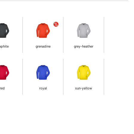
aphite
grenadine
grey-heather
red
royal
sun-yellow