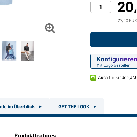
20
27,00 EUR

Konfiguriere
Mit Logo bestellen
Auch für Kinder (JN
nde im Überblick
GET THE LOOK
Produktfeatures