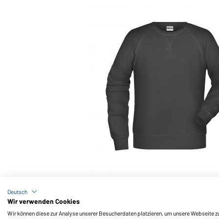
Art-Nr.: 8022
Men's Sweat OCS Blended & RCS (graphite)
Deutsch
Wir verwenden Cookies
Wir können diese zur Analyse unserer Besucherdaten platzieren, um unsere Webseite zu 