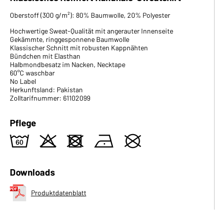
Oberstoff (300 g/m²): 80% Baumwolle, 20% Polyester
Hochwertige Sweat-Qualität mit angerauter Innenseite
Gekämmte, ringgesponnene Baumwolle
Klassischer Schnitt mit robusten Kappnähten
Bündchen mit Elasthan
Halbmondbesatz im Nacken, Necktape
60°C waschbar
No Label
Herkunftsland: Pakistan
Zolltarifnummer: 61102099
Pflege
4
o
d
n
U
Downloads
Produktdatenblatt