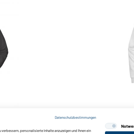
Art-Nr.: JN794
Men's Promo Sweat (white)
Datenschutzbestimmungen
Notwe
verbessern, personalisierte Inhalte anzuzeigen und Ihnen ein