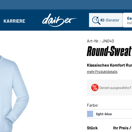
Ge
KI
-Berater
KARRIERE
ehmen: Untermenü öffnen
Ind
Art-Nr.: JN040
Round-Sweat 
Klassisches Komfort Ru
mehr Produktdetails
Derzeit ausgewählte F
Stück
Ihr Preis 