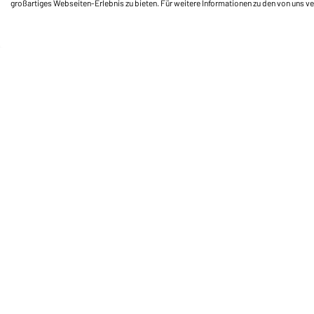
großartiges Webseiten-Erlebnis zu bieten. Für weitere Informationen zu den von uns v
Daiber Service
Fu
Ihre Ansprechpartner
Außendienst anfordern
Kontaktformular
Frachtkosten
FAQ / User Manual
Lagerbestand abfragen
Meldeportal nach Hinweisgeberschutz