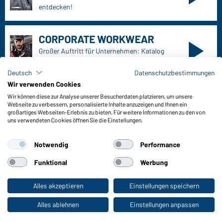
Ihre Ansprechpartner
Außendienst anfordern
Kontaktformular
Frachtkosten
FAQ / User Manual
Lagerbestand abfragen
Deutsch
Datenschutzbestimmungen
Meldeportal nach Hinweisgeberschutz
Wir verwenden Cookies
Wir können diese zur Analyse unserer Besucherdaten platzieren, um unsere
Funktionen & Pflege
Webseite zu verbessern, personalisierte Inhalte anzuzeigen und Ihnen ein
Produkteigenschaften
großartiges Webseiten-Erlebnis zu bieten. Für weitere Informationen zu den von
uns verwendeten Cookies öffnen Sie die Einstellungen.
Pflegehinweise
Größen
Notwendig
Performance
Farben
Funktional
Werbung
WORKWEAR COLLECTION
Alles akzeptieren
Einstellungen speichern
Zum Privatkunden-Shop
Die ideale Wahl für Professionals: Kollektionen
entdecken!
Alles ablehnen
Einstellungen anpassen