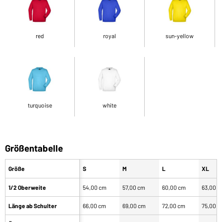
red
royal
sun-yellow
turquoise
white
Größentabelle
Größe
S
M
L
XL
1/2 Oberweite
54,00 cm
57,00 cm
60,00 cm
63,00 
Länge ab Schulter
66,00 cm
69,00 cm
72,00 cm
75,00 