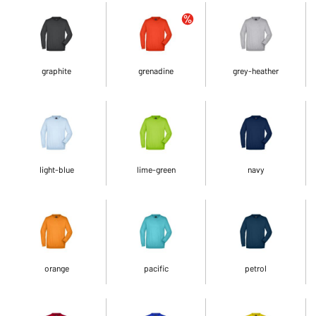
graphite
grenadine
grey-heather
light-blue
lime-green
navy
orange
pacific
petrol