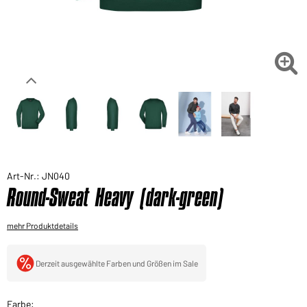
Sie möchten gerne für Ihren privaten Bedarf
einkaufen?
Hier geht's zu unserem Endkundenshop

Art-Nr.: JN040
Round-Sweat Heavy (dark-green)
mehr Produktdetails
Derzeit ausgewählte Farben und Größen im Sale