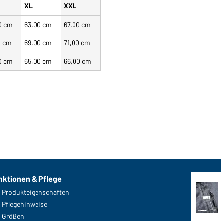
XL
XXL
0 cm
63,00 cm
67,00 cm
0 cm
69,00 cm
71,00 cm
0 cm
65,00 cm
66,00 cm
nktionen & Pflege
Produkteigenschaften
Pflegehinweise
Größen