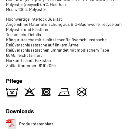
Polyester (recycelt), 4% Elasthan
Mesh: 100% Polyester
Hochwertige Interlock Qualität
Angenehme Materialmischung aus BIO-Baumwolle, recyceltem
Polyester und Elasthan
Technische Details
Kängurutasche mit zusätzlicher Reißverschlusstasche
Reißverschlusstasche auf linkem Ärmel
Reißverschlusstaschen umrandet mit modischem Tape
8045: leicht tailliert
Herkunftsland: Pakistan
Zolltarifnummer: 61102099
Pflege
e
o
d
n
U
Downloads
Produktdatenblatt