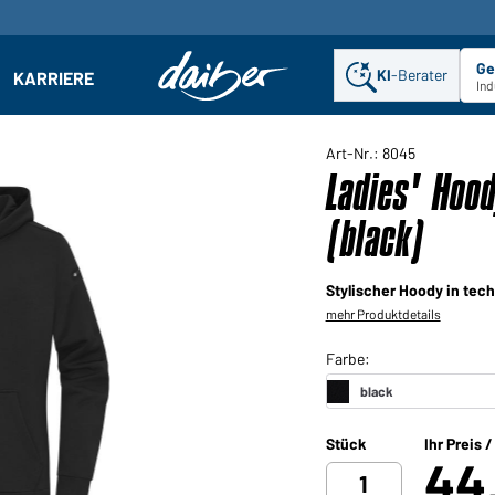
Ge
KI
-Berater
KARRIERE
ehmen: Untermenü öffnen
Ind
Art-Nr.: 8045
Ladies' Hoo
(black)
Stylischer Hoody in te
mehr Produktdetails
Stück
Ihr Preis 
44