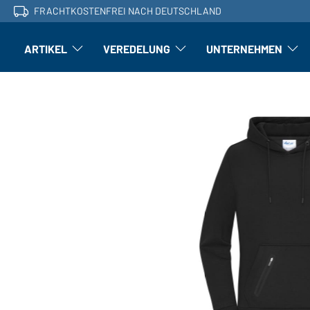
FRACHTKOSTENFREI NACH DEUTSCHLAND
ARTIKEL
VEREDELUNG
UNTERNEHMEN
Artikel: Untermenü öffnen
Veredelung: Untermenü öffnen
Untern