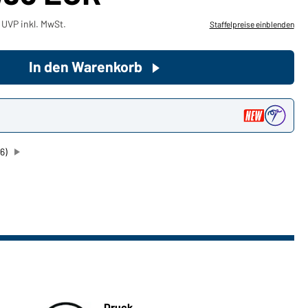
 UVP inkl. MwSt.
Staffelpreise einblenden
Sie möchten gerne für Ihren
privaten Bedarf einkaufen?
In den Warenkorb
Hier geht's zu unserem
Endkundenshop
n
6)
Druck