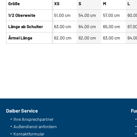
Größe
XS
S
M
L
1/2 Oberweite
51,00 cm
54,00 cm
57,00 cm
60,0
Länge ab Schulter
63,00 cm
64,00 cm
65,00 cm
67,0
Ärmel Länge
62,00 cm
62,00 cm
63,00 cm
64,0
Daiber Service
Fu
Ihre Ansprechpartner
Außendienst anfordern
Kontaktformular