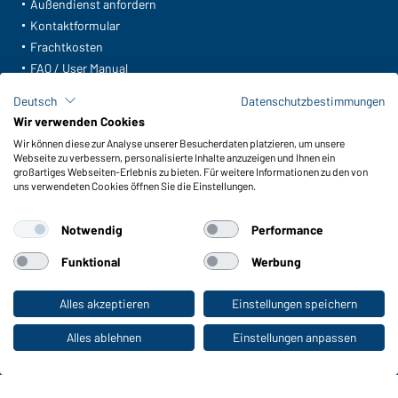
Außendienst anfordern
Kontaktformular
Frachtkosten
FAQ / User Manual
Lagerbestand abfragen
Deutsch
Datenschutzbestimmungen
Meldeportal nach Hinweisgeberschutz
Wir verwenden Cookies
Wir können diese zur Analyse unserer Besucherdaten platzieren, um unsere
Funktionen & Pflege
Webseite zu verbessern, personalisierte Inhalte anzuzeigen und Ihnen ein
Produkteigenschaften
großartiges Webseiten-Erlebnis zu bieten. Für weitere Informationen zu den von
uns verwendeten Cookies öffnen Sie die Einstellungen.
Pflegehinweise
Größen
Notwendig
Performance
Farben
Funktional
Werbung
WORKWEAR COLLECTION
Alles akzeptieren
Einstellungen speichern
Zum Privatkunden-Shop
Die ideale Wahl für Professionals: Kollektionen
entdecken!
Alles ablehnen
Einstellungen anpassen
CORPORATE WORKWEAR