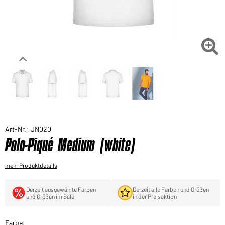
Sie möchten gerne für Ihren privaten Bedarf
einkaufen?
Hier geht's zu unserem Endkundenshop

Art-Nr.: JN020
Polo-Piqué Medium (white)
mehr Produktdetails
Derzeit ausgewählte Farben
Derzeit alle Farben und Größen
und Größen im Sale
in der Preisaktion