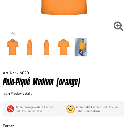
Sie möchten gerne für Ihren privaten Bedarf
einkaufen?
Hier geht's zu unserem Endkundenshop

Art-Nr.: JN020
Polo-Piqué Medium (orange)
mehr Produktdetails
Derzeit ausgewählte Farben
Derzeit alle Farben und Größen
und Größen im Sale
in der Preisaktion