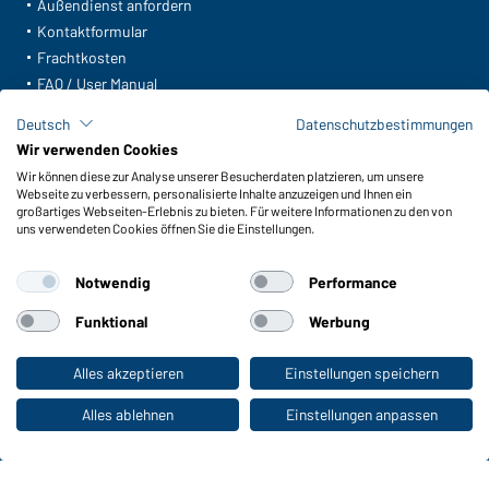
Außendienst anfordern
Kontaktformular
Frachtkosten
FAQ / User Manual
Lagerbestand abfragen
Deutsch
Datenschutzbestimmungen
Meldeportal nach Hinweisgeberschutz
Wir verwenden Cookies
Wir können diese zur Analyse unserer Besucherdaten platzieren, um unsere
Funktionen & Pflege
Webseite zu verbessern, personalisierte Inhalte anzuzeigen und Ihnen ein
Produkteigenschaften
großartiges Webseiten-Erlebnis zu bieten. Für weitere Informationen zu den von
uns verwendeten Cookies öffnen Sie die Einstellungen.
Pflegehinweise
Größen
Notwendig
Performance
Farben
Funktional
Werbung
WORKWEAR COLLECTION
Alles akzeptieren
Einstellungen speichern
Zum Privatkunden-Shop
Die ideale Wahl für Professionals: Kollektionen
entdecken!
Alles ablehnen
Einstellungen anpassen
CORPORATE WORKWEAR