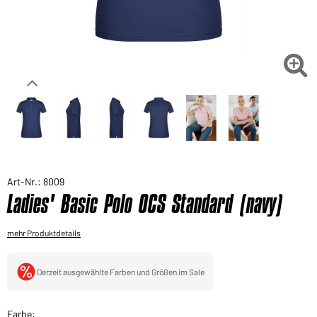
Sie möchten gerne für Ihren privaten Bedarf
einkaufen?
Hier geht's zu unserem Endkundenshop

Art-Nr.: 8009
Ladies' Basic Polo OCS Standard (navy)
mehr Produktdetails
Derzeit ausgewählte Farben und Größen im Sale