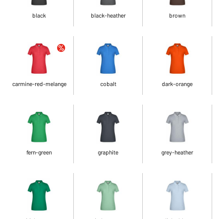
black
black-heather
brown
carmine-red-melange
cobalt
dark-orange
fern-green
graphite
grey-heather