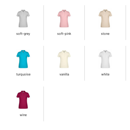
soft-grey
soft-pink
stone
turquoise
vanilla
white
wine