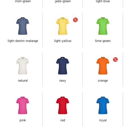
irish-green
jade-green
light-blue
light-denim-melange
light-yellow
lime-green
natural
navy
orange
pink
red
royal