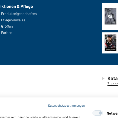
nktionen & Pflege
Produkteigenschaften
Pflegehinweise
Größen
Farben
Kata
Zu den
Datenschutzbestimmungen
Notwe
verbessern, personalisierte Inhalte anzuzeigen und Ihnen ein
© 2026 D
efreiheit