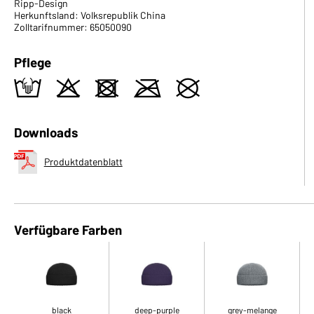
Ripp-Design
Herkunftsland: Volksrepublik China
Zolltarifnummer: 65050090
Pflege
t
o
d
m
U
Downloads
Produktdatenblatt
Verfügbare Farben
black
deep-purple
grey-melange