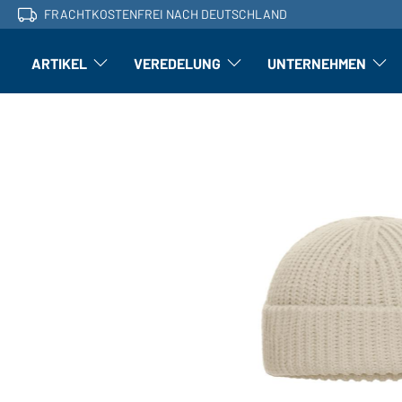
FRACHTKOSTENFREI NACH DEUTSCHLAND
ARTIKEL
VEREDELUNG
UNTERNEHMEN
Artikel: Untermenü öffnen
Veredelung: Untermenü öffnen
Untern