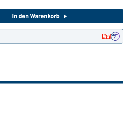
In den Warenkorb
Sie möchten gerne für Ihren
privaten Bedarf einkaufen?
Hier geht's zu unserem
n
Endkundenshop