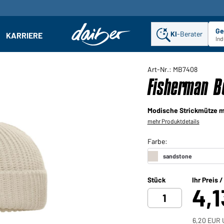
Ge
KI
-Berater
KARRIERE
ehmen: Untermenü öffnen
Ind
Art-Nr.: MB7408
Fisherman B
Modische Strickmütze m
mehr Produktdetails
Stück
Ihr Preis 
4,
6,20 EUR 