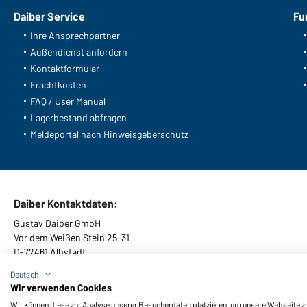
Daiber Service
Fu
Ihre Ansprechpartner
Außendienst anfordern
Kontaktformular
Frachtkosten
FAQ / User Manual
Lagerbestand abfragen
Meldeportal nach Hinweisgeberschutz
Daiber Kontaktdaten:
Gustav Daiber GmbH
Vor dem Weißen Stein 25-31
D-72461 Albstadt
Deutsch
Wir verwenden Cookies
Wir können diese zur Analyse unserer Besucherdaten platzieren, um unsere Webseite zu 
AGB
Impressum
Datenschutz
Cookie-Einstellungen
Barrier