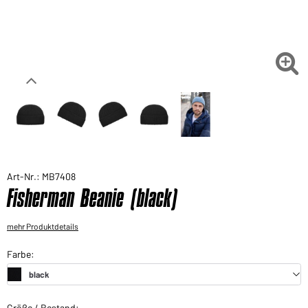
Sie möchten gerne für Ihren privaten Bedarf
einkaufen?
Hier geht's zu unserem Endkundenshop

Art-Nr.: MB7408
Fisherman Beanie (black)
mehr Produktdetails