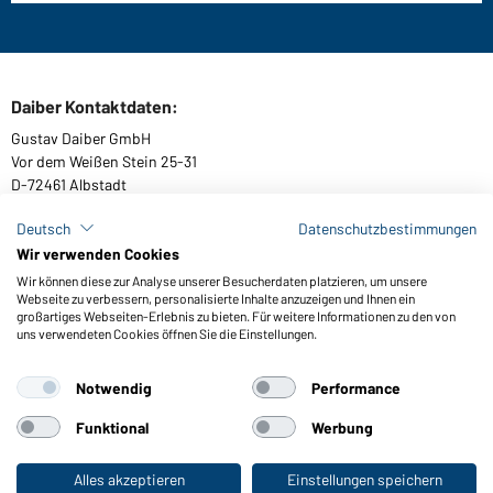
Daiber Kontaktdaten:
Gustav Daiber GmbH
Vor dem Weißen Stein 25-31
D-72461 Albstadt
Deutsch
Datenschutzbestimmungen
Wir verwenden Cookies
Kataloge herunterladen oder bestellen
Wir können diese zur Analyse unserer Besucherdaten platzieren, um unsere
Webseite zu verbessern, personalisierte Inhalte anzuzeigen und Ihnen ein
Zu den Katalogen
großartiges Webseiten-Erlebnis zu bieten. Für weitere Informationen zu den von
uns verwendeten Cookies öffnen Sie die Einstellungen.
Notwendig
Performance
AGB
Impressum
Datenschutz
Cookie-Einstellungen
Barrierefreiheit
Funktional
Werbung
© 2026 Daiber
Alles akzeptieren
Einstellungen speichern
Zum Privatkunden-Shop