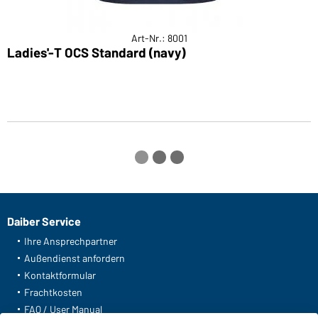
Art-Nr.: 8001
Ladies'-T OCS Standard (navy)
L
Daiber Service
Ihre Ansprechpartner
Außendienst anfordern
Kontaktformular
Frachtkosten
FAQ / User Manual