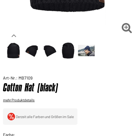
Sie möchten gerne für Ihren privaten Bedarf
einkaufen?
Hier geht's zu unserem Endkundenshop

Art-Nr.: MB7109
Cotton Hat (black)
mehr Produktdetails
Derzeit alle Farben und Größen im Sale