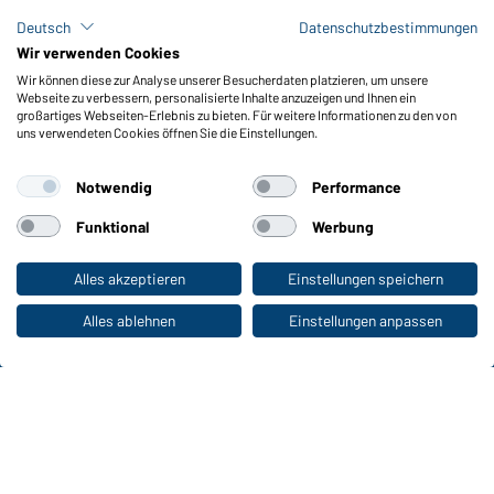
Lagerbestand abfragen
Deutsch
Datenschutzbestimmungen
Meldeportal nach Hinweisgeberschutz
Wir verwenden Cookies
Wir können diese zur Analyse unserer Besucherdaten platzieren, um unsere
Funktionen & Pflege
Webseite zu verbessern, personalisierte Inhalte anzuzeigen und Ihnen ein
Produkteigenschaften
großartiges Webseiten-Erlebnis zu bieten. Für weitere Informationen zu den von
uns verwendeten Cookies öffnen Sie die Einstellungen.
Pflegehinweise
Größen
Notwendig
Performance
Farben
Funktional
Werbung
WORKWEAR COLLECTION
Alles akzeptieren
Einstellungen speichern
Zum Privatkunden-Shop
Die ideale Wahl für Professionals: Kollektionen
entdecken!
Alles ablehnen
Einstellungen anpassen
CORPORATE WORKWEAR
Großer Auftritt für Unternehmen: Katalog
entdecken!