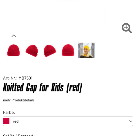
Sie möchten gerne für Ihren privaten Bedarf
einkaufen?
Hier geht's zu unserem Endkundenshop

Art-Nr.: MB7501
Knitted Cap for Kids (red)
mehr Produktdetails