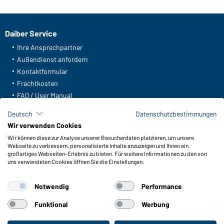
Daiber Service
Ihre Ansprechpartner
Außendienst anfordern
Kontaktformular
Frachtkosten
FAQ / User Manual
Lagerbestand abfragen
Deutsch
Datenschutzbestimmungen
Meldeportal nach Hinweisgeberschutz
Wir verwenden Cookies
Wir können diese zur Analyse unserer Besucherdaten platzieren, um unsere
Funktionen & Pflege
Webseite zu verbessern, personalisierte Inhalte anzuzeigen und Ihnen ein
Produkteigenschaften
großartiges Webseiten-Erlebnis zu bieten. Für weitere Informationen zu den von
uns verwendeten Cookies öffnen Sie die Einstellungen.
Pflegehinweise
Größen
Notwendig
Performance
Farben
Funktional
Werbung
WORKWEAR COLLECTION