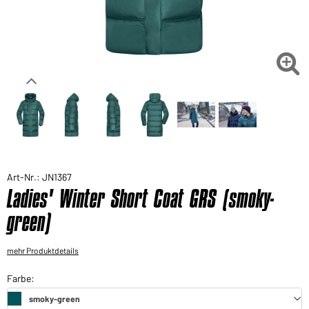
Sie möchten gerne für Ihren privaten Bedarf
einkaufen?
Hier geht's zu unserem Endkundenshop

Art-Nr.: JN1367
Ladies' Winter Short Coat GRS (smoky-
green)
mehr Produktdetails