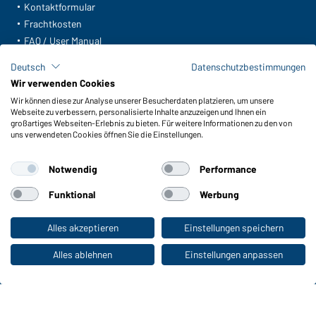
Kontaktformular
Frachtkosten
FAQ / User Manual
Lagerbestand abfragen
Deutsch
Datenschutzbestimmungen
Meldeportal nach Hinweisgeberschutz
Wir verwenden Cookies
Wir können diese zur Analyse unserer Besucherdaten platzieren, um unsere
Funktionen & Pflege
Webseite zu verbessern, personalisierte Inhalte anzuzeigen und Ihnen ein
Produkteigenschaften
großartiges Webseiten-Erlebnis zu bieten. Für weitere Informationen zu den von
uns verwendeten Cookies öffnen Sie die Einstellungen.
Pflegehinweise
Größen
Notwendig
Performance
Farben
Funktional
Werbung
WORKWEAR COLLECTION
Alles akzeptieren
Einstellungen speichern
Zum Privatkunden-Shop
Die ideale Wahl für Professionals: Kollektionen
entdecken!
Alles ablehnen
Einstellungen anpassen
CORPORATE WORKWEAR
Großer Auftritt für Unternehmen: Katalog