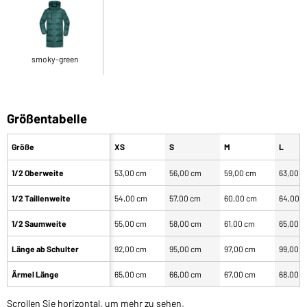
smoky-green
Größentabelle
Größe
XS
S
M
L
1/2 Oberweite
53,00 cm
56,00 cm
59,00 cm
63,00 
1/2 Taillenweite
54,00 cm
57,00 cm
60,00 cm
64,00 
1/2 Saumweite
55,00 cm
58,00 cm
61,00 cm
65,00 
Länge ab Schulter
92,00 cm
95,00 cm
97,00 cm
99,00 
Ärmel Länge
65,00 cm
66,00 cm
67,00 cm
68,00 
Scrollen Sie horizontal, um mehr zu sehen.