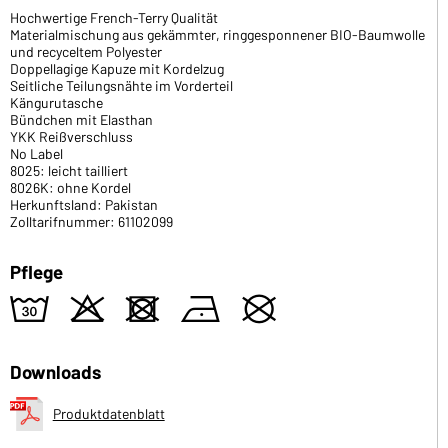
Hochwertige French-Terry Qualität
Materialmischung aus gekämmter, ringgesponnener BIO-Baumwolle
und recyceltem Polyester
Doppellagige Kapuze mit Kordelzug
Seitliche Teilungsnähte im Vorderteil
Kängurutasche
Bündchen mit Elasthan
YKK Reißverschluss
No Label
8025: leicht tailliert
8026K: ohne Kordel
Herkunftsland: Pakistan
Zolltarifnummer: 61102099
Pflege
w
o
d
n
U
Downloads
Produktdatenblatt