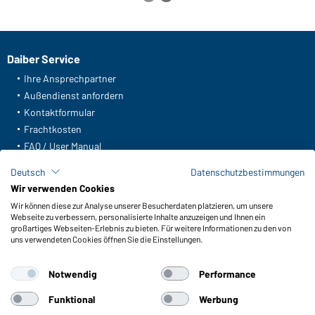
Daiber Service
Ihre Ansprechpartner
Außendienst anfordern
Kontaktformular
Frachtkosten
FAQ / User Manual
Lagerbestand abfragen
Deutsch
Datenschutzbestimmungen
Meldeportal nach Hinweisgeberschutz
Wir verwenden Cookies
Wir können diese zur Analyse unserer Besucherdaten platzieren, um unsere
Funktionen & Pflege
Webseite zu verbessern, personalisierte Inhalte anzuzeigen und Ihnen ein
Produkteigenschaften
großartiges Webseiten-Erlebnis zu bieten. Für weitere Informationen zu den von
uns verwendeten Cookies öffnen Sie die Einstellungen.
Pflegehinweise
Größen
Notwendig
Performance
Farben
Funktional
Werbung