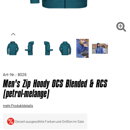
Sie möchten gerne für Ihren privaten Bedarf
einkaufen?
Hier geht's zu unserem Endkundenshop

Art-Nr.: 8026
Men's Zip Hoody OCS Blended & RCS
(petrol-melange)
mehr Produktdetails
Derzeit ausgewählte Farben und Größen im Sale