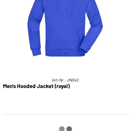
Art-Nr.: JN042
Men's Hooded Jacket (royal)
H