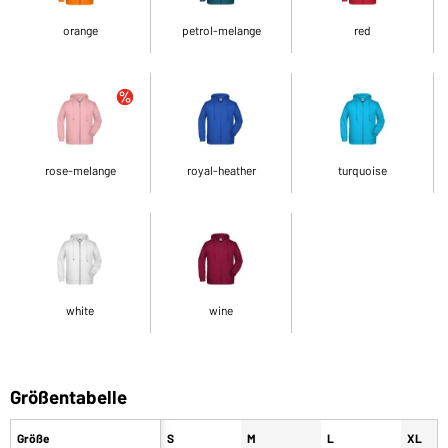
orange
petrol-melange
red
rose-melange
royal-heather
turquoise
white
wine
Größentabelle
Größe
S
M
L
XL