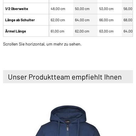
1/2 Oberweite
48,00 cm
50,00 cm
53,00 cm
56,00 
Länge ab Schulter
62,00 cm
64,00 cm
66,00 cm
68,00 
Ärmel Länge
61,00 cm
62,00 cm
63,00 cm
64,00 
Scrollen Sie horizontal, um mehr zu sehen.
Unser Produktteam empfiehlt Ihnen