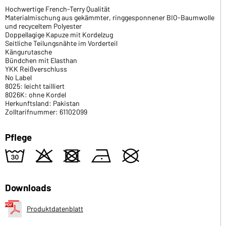
Hochwertige French-Terry Qualität
Materialmischung aus gekämmter, ringgesponnener BIO-Baumwolle
und recyceltem Polyester
Doppellagige Kapuze mit Kordelzug
Seitliche Teilungsnähte im Vorderteil
Kängurutasche
Bündchen mit Elasthan
YKK Reißverschluss
No Label
8025: leicht tailliert
8026K: ohne Kordel
Herkunftsland: Pakistan
Zolltarifnummer: 61102099
Pflege
w
o
d
n
U
Downloads
Produktdatenblatt