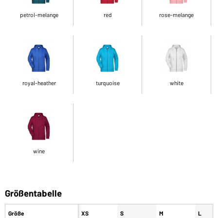
petrol-melange
red
rose-melange
royal-heather
turquoise
white
wine
Größentabelle
Größe
XS
S
M
L