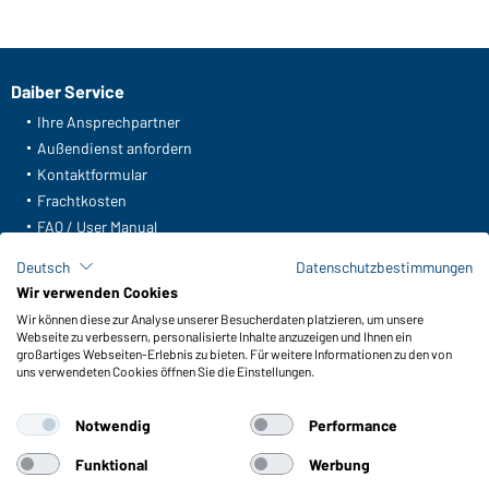
Daiber Service
Ihre Ansprechpartner
Außendienst anfordern
Kontaktformular
Frachtkosten
FAQ / User Manual
Lagerbestand abfragen
Deutsch
Datenschutzbestimmungen
Meldeportal nach Hinweisgeberschutz
Wir verwenden Cookies
Wir können diese zur Analyse unserer Besucherdaten platzieren, um unsere
Funktionen & Pflege
Webseite zu verbessern, personalisierte Inhalte anzuzeigen und Ihnen ein
Produkteigenschaften
großartiges Webseiten-Erlebnis zu bieten. Für weitere Informationen zu den von
uns verwendeten Cookies öffnen Sie die Einstellungen.
Pflegehinweise
Größen
Notwendig
Performance
Farben
Funktional
Werbung