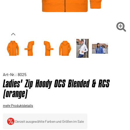
Sie möchten gerne für Ihren privaten Bedarf
einkaufen?
Hier geht's zu unserem Endkundenshop

Art-Nr.: 8025
Ladies' Zip Hoody OCS Blended & RCS
(orange)
mehr Produktdetails
Derzeit ausgewählte Farben und Größen im Sale