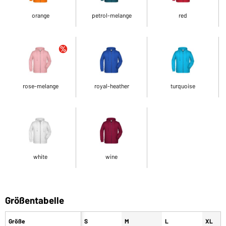
orange
petrol-melange
red
rose-melange
royal-heather
turquoise
white
wine
Größentabelle
Größe
S
M
L
XL