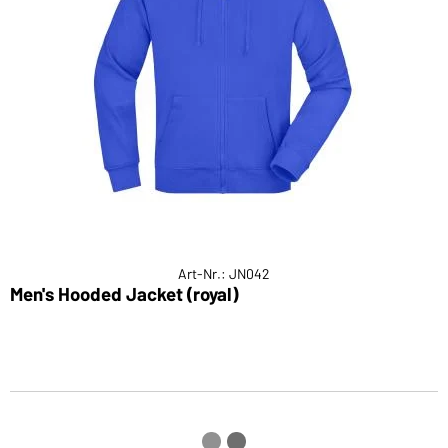
Art-Nr.: JN042
Men's Hooded Jacket (royal)
H