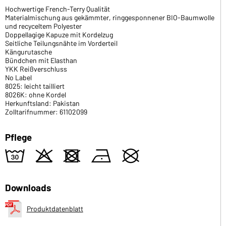
Hochwertige French-Terry Qualität
Materialmischung aus gekämmter, ringgesponnener BIO-Baumwolle
und recyceltem Polyester
Doppellagige Kapuze mit Kordelzug
Seitliche Teilungsnähte im Vorderteil
Kängurutasche
Bündchen mit Elasthan
YKK Reißverschluss
No Label
8025: leicht tailliert
8026K: ohne Kordel
Herkunftsland: Pakistan
Zolltarifnummer: 61102099
Pflege
w
o
d
n
U
Downloads
Produktdatenblatt