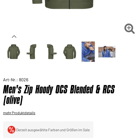
Sie möchten gerne für Ihren privaten Bedarf
einkaufen?
Hier geht's zu unserem Endkundenshop

Art-Nr.: 8026
Men's Zip Hoody OCS Blended & RCS
(olive)
mehr Produktdetails
Derzeit ausgewählte Farben und Größen im Sale