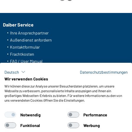
Daiber Service
Ihre Ansprechpartner
Außendienst anfordern
Kontaktformular
Frachtkosten
FAQ / User Manual
Lagerbestand abfragen
Deutsch
Datenschutzbestimmungen
Meldeportal nach Hinweisgeberschutz
Wir verwenden Cookies
Wir können diese zur Analyse unserer Besucherdaten platzieren, um unsere
Funktionen & Pflege
Webseite zu verbessern, personalisierte Inhalte anzuzeigen und Ihnen ein
Produkteigenschaften
großartiges Webseiten-Erlebnis zu bieten. Für weitere Informationen zu den von
uns verwendeten Cookies öffnen Sie die Einstellungen.
Pflegehinweise
Größen
Notwendig
Performance
Farben
Funktional
Werbung