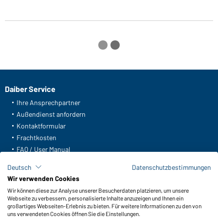
Daiber Service
Ihre Ansprechpartner
Außendienst anfordern
Kontaktformular
Frachtkosten
FAQ / User Manual
Lagerbestand abfragen
Deutsch
Datenschutzbestimmungen
Meldeportal nach Hinweisgeberschutz
Wir verwenden Cookies
Wir können diese zur Analyse unserer Besucherdaten platzieren, um unsere
Funktionen & Pflege
Webseite zu verbessern, personalisierte Inhalte anzuzeigen und Ihnen ein
Produkteigenschaften
großartiges Webseiten-Erlebnis zu bieten. Für weitere Informationen zu den von
uns verwendeten Cookies öffnen Sie die Einstellungen.
Pflegehinweise