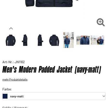
Sie möchten gerne für Ihren privaten Bedarf
einkaufen?
Hier geht's zu unserem Endkundenshop

Art-Nr.: JN1162
Men's Modern Padded Jacket (navy-matt)
mehr Produktdetails