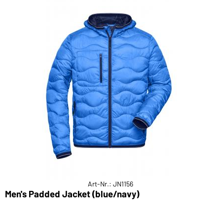
Art-Nr.: JN1156
Men's Padded Jacket (blue/navy)
M